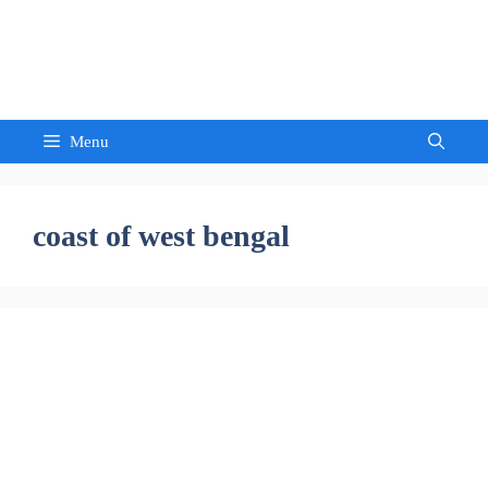
Skip
to
Sandeep Waghmore
content
Menu
coast of west bengal