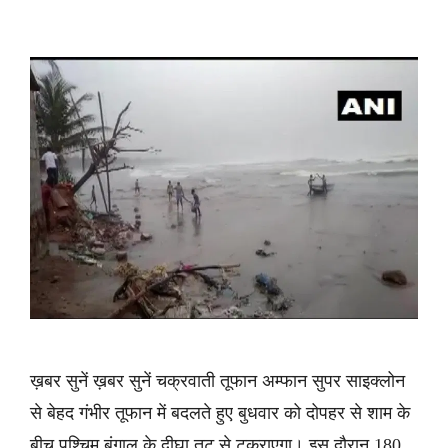
ख़बर सुनें ख़बर सुनें चक्रवाती तूफान अम्फान सुपर साइक्लोन
से बेहद गंभीर तूफान में बदलते हुए बुधवार को दोपहर से शाम के
बीच पश्चिम बंगाल के दीघा तट से टकराएगा। इस दौरान 180