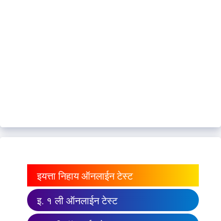
इयत्ता निहाय ऑनलाईन टेस्ट
इ. १ ली ऑनलाईन टेस्ट