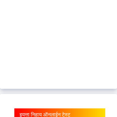
इयत्ता निहाय ऑनलाईन टेस्ट