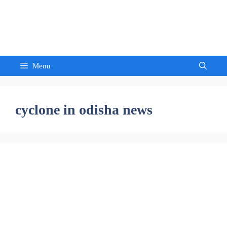
Skip
to
Sandeep Waghmore
content
Menu
cyclone in odisha news