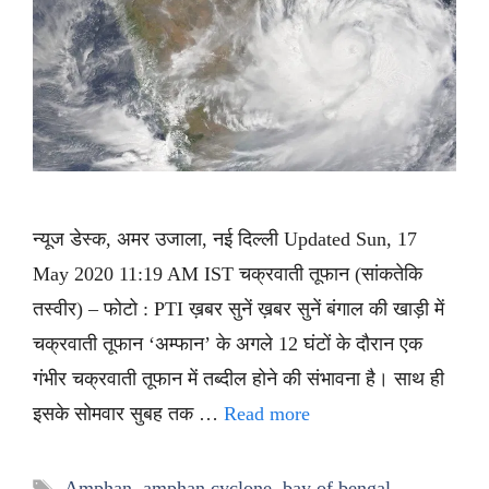
न्यूज डेस्क, अमर उजाला, नई दिल्ली Updated Sun, 17
May 2020 11:19 AM IST चक्रवाती तूफान (सांकतेकि
तस्वीर) – फोटो : PTI ख़बर सुनें ख़बर सुनें बंगाल की खाड़ी में
चक्रवाती तूफान ‘अम्फान’ के अगले 12 घंटों के दौरान एक
गंभीर चक्रवाती तूफान में तब्दील होने की संभावना है। साथ ही
इसके सोमवार सुबह तक …
Read more
Tags
Amphan
,
amphan cyclone
,
bay of bengal
,