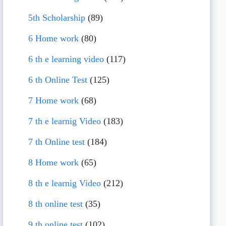
5th Scholarship
(89)
6 Home work
(80)
6 th e learning video
(117)
6 th Online Test
(125)
7 Home work
(68)
7 th e learnig Video
(183)
7 th Online test
(184)
8 Home work
(65)
8 th e learnig Video
(212)
8 th online test
(35)
9 th online test
(102)