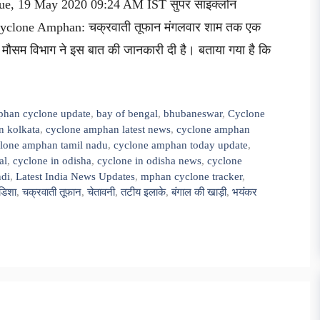
d Tue, 19 May 2020 09:24 AM IST सुपर साइक्लोन
ं Cyclone Amphan: चक्रवाती तूफान मंगलवार शाम तक एक
य मौसम विभाग ने इस बात की जानकारी दी है। बताया गया है कि
han cyclone update
,
bay of bengal
,
bhubaneswar
,
Cyclone
n kolkata
,
cyclone amphan latest news
,
cyclone amphan
lone amphan tamil nadu
,
cyclone amphan today update
,
al
,
cyclone in odisha
,
cyclone in odisha news
,
cyclone
ndi
,
Latest India News Updates
,
mphan cyclone tracker
,
डिशा
,
चक्रवाती तूफान
,
चेतावनी
,
तटीय इलाके
,
बंगाल की खाड़ी
,
भयंकर