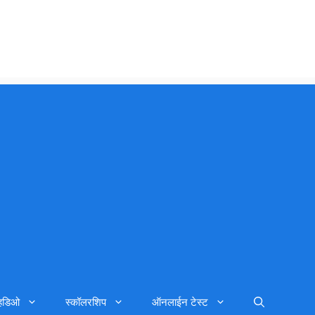
्हिडिओ
स्कॉलरशिप
ऑनलाईन टेस्ट