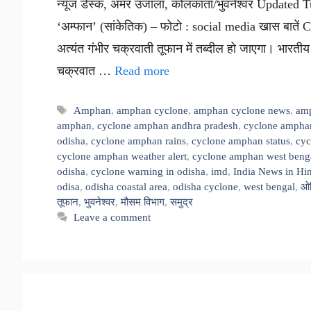
न्यूज डेस्क, अमर उजाला, कोलकाता/भुवनेश्वर Update
‘अम्फान’ (सांकेतिक) – फोटो : social media खास बाते
अत्यंत गंभीर चक्रवाती तूफान में तब्दील हो जाएगा। भारती
चक्रवात …
Read more
Tags
Amphan
,
amphan cyclone
,
amphan cyclone news
,
amp
amphan
,
cyclone amphan andhra pradesh
,
cyclone ampha
odisha
,
cyclone amphan rains
,
cyclone amphan status
,
cyc
cyclone amphan weather alert
,
cyclone amphan west beng
odisha
,
cyclone warning in odisha
,
imd
,
India News in Hi
odisa
,
odisha coastal area
,
odisha cyclone
,
west bengal
,
ओ
तूफान
,
भुवनेश्वर
,
मौसम विभाग
,
समुद्र
Leave a comment