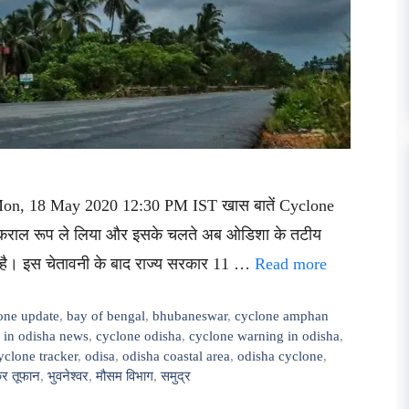
d Mon, 18 May 2020 12:30 PM IST खास बातें Cyclone
विकराल रूप ले लिया और इसके चलते अब ओडिशा के तटीय
ती है। इस चेतावनी के बाद राज्य सरकार 11 …
Read more
one update
,
bay of bengal
,
bhubaneswar
,
cyclone amphan
 in odisha news
,
cyclone odisha
,
cyclone warning in odisha
,
clone tracker
,
odisa
,
odisha coastal area
,
odisha cyclone
,
र तूफान
,
भुवनेश्वर
,
मौसम विभाग
,
समुद्र