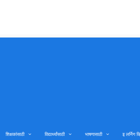
शिक्षकांसाठी
विद्यार्थ्यांसाठी
भाषणासाठी
इ लर्निग व