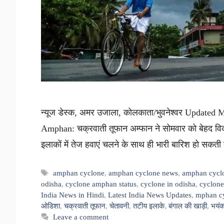
न्यूज डेस्क, अमर उजाला, कोलकाता/भुवनेश्वर Update
Amphan: चक्रवाती तूफान अम्फान ने सोमवार को बेहद 
इलाकों में तेज हवाएं चलने के साथ ही भारी बारिश हो सक
Tags
amphan cyclone
,
amphan cyclone news
,
amphan cycl
odisha
,
cyclone amphan status
,
cyclone in odisha
,
cyclone
India News in Hindi
,
Latest India News Updates
,
mphan cy
ओडिशा
,
चक्रवाती तूफान
,
चेतावनी
,
तटीय इलाके
,
बंगाल की खाड़ी
,
भयंक
Leave a comment