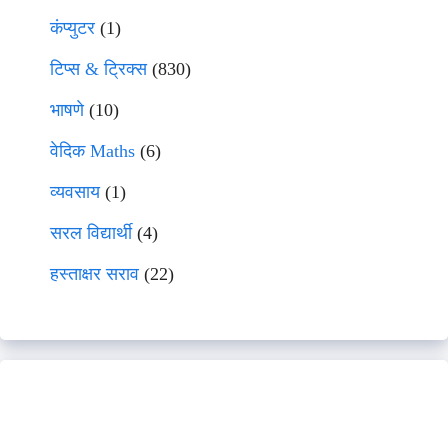
कंप्युटर
(1)
टिप्स & ट्रिक्स
(830)
भाषणे
(10)
वेदिक Maths
(6)
व्यवसाय
(1)
सरल विद्यार्थी
(4)
हस्ताक्षर सराव
(22)