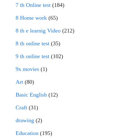
7 th Online test
(184)
8 Home work
(65)
8 th e learnig Video
(212)
8 th online test
(35)
9 th online test
(102)
9x movies
(1)
Art
(80)
Basic English
(12)
Craft
(31)
drawing
(2)
Education
(195)