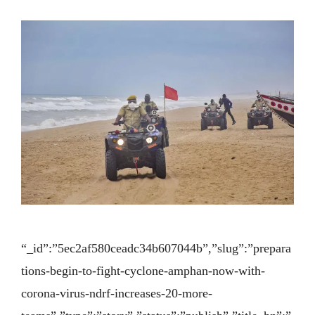
“_id”:”5ec2af580ceadc34b607044b”,”slug”:”prepara
tions-begin-to-fight-cyclone-amphan-now-with-
corona-virus-ndrf-increases-20-more-