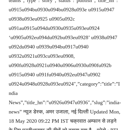
teams”,”type”:”story”,”status”:”publish”,”title_hn”:”
u0915u094bu0930u094bu0928u093e u0915u0947
u0938u093eu0925 u0905u092c
u091au0915u094du0930u0935u093eu0924
‘u0905u092eu094du092bu093eu0928’ u0938u0947
u092du0940 u0939u094bu0917u0940
u0932u0921u093cu093eu0908,
u090fu0928u0921u0940u0906u0930u090fu092b
u0915u0940 u091fu0940u092eu0947u0902
u0924u0948u0928u093eu0924″,”category”:”title”:”I
ndia
News”,”title_hn”:”u0926u0947u0936″,”slug”:”india-
news” न्यूज डेस्क, अमर उजाला, नई दिल्ली Updated Mon,
18 May 2020 09:22 PM IST चक्रवात अम्फान से लड़ने