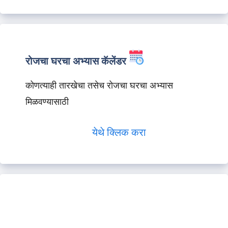
रोजचा घरचा अभ्यास कॅलेंडर
कोणत्याही तारखेचा तसेच रोजचा घरचा अभ्यास
मिळवण्यासाठी
येथे क्लिक करा