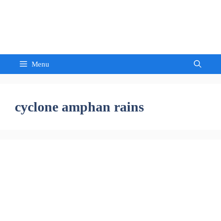
Skip
to
Sandeep Waghmore
content
Menu
cyclone amphan rains