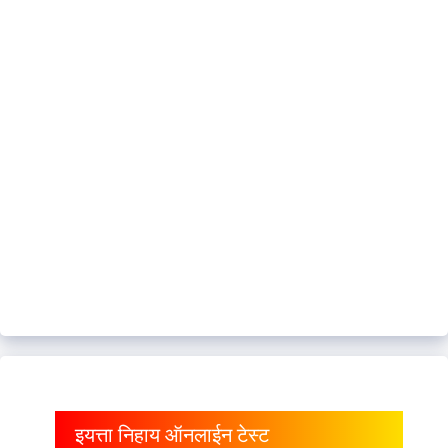
इयत्ता निहाय ऑनलाईन टेस्ट