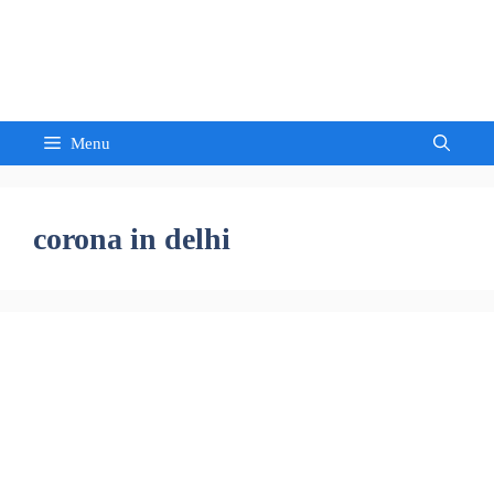
Skip
to
Sandeep Waghmore
content
Menu
corona in delhi