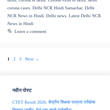
delhi
,
corona in delhi
,
Corona virus in delhi
,
delhi
corona cases
,
Delhi NCR Hindi Samachar
,
Delhi
NCR News in Hindi
,
Delhi news
,
Latest Delhi NCR
News in Hindi
Leave a comment
Page
Page
Page
1
2
3
Next
→
नवीन पोस्ट
CTET Result 2026: केंद्रीय शिक्षक पात्रता परीक्षेचा