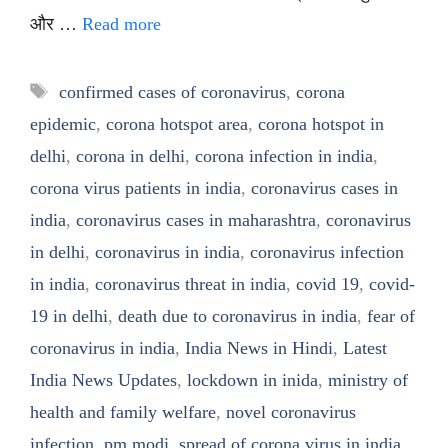
और …
Read more
Tags
confirmed cases of coronavirus
,
corona
epidemic
,
corona hotspot area
,
corona hotspot in
delhi
,
corona in delhi
,
corona infection in india
,
corona virus patients in india
,
coronavirus cases in
india
,
coronavirus cases in maharashtra
,
coronavirus
in delhi
,
coronavirus in india
,
coronavirus infection
in india
,
coronavirus threat in india
,
covid 19
,
covid-
19 in delhi
,
death due to coronavirus in india
,
fear of
coronavirus in india
,
India News in Hindi
,
Latest
India News Updates
,
lockdown in inida
,
ministry of
health and family welfare
,
novel coronavirus
infection
,
pm modi
,
spread of corona virus in india
,