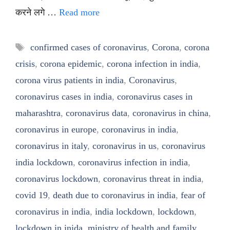
करने लगे …
Read more
Tags
confirmed cases of coronavirus
,
Corona
,
corona
crisis
,
corona epidemic
,
corona infection in india
,
corona virus patients in india
,
Coronavirus
,
coronavirus cases in india
,
coronavirus cases in
maharashtra
,
coronavirus data
,
coronavirus in china
,
coronavirus in europe
,
coronavirus in india
,
coronavirus in italy
,
coronavirus in us
,
coronavirus
india lockdown
,
coronavirus infection in india
,
coronavirus lockdown
,
coronavirus threat in india
,
covid 19
,
death due to coronavirus in india
,
fear of
coronavirus in india
,
india lockdown
,
lockdown
,
lockdown in inida
,
ministry of health and family