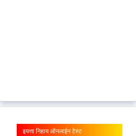
इयत्ता निहाय ऑनलाईन टेस्ट