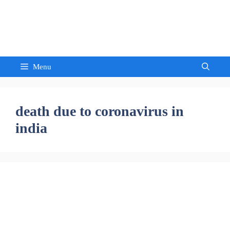
Skip
to
Sandeep Waghmore
content
Menu
death due to coronavirus in
india