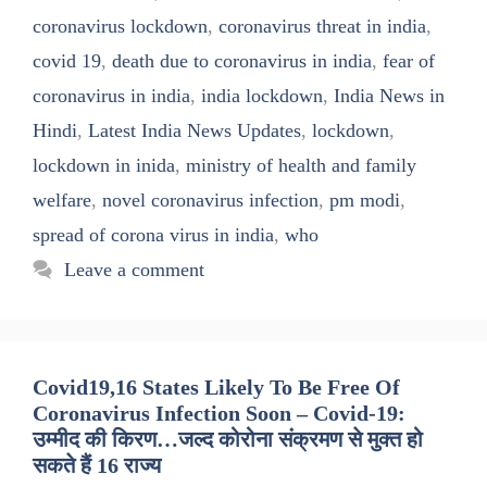
coronavirus lockdown
,
coronavirus threat in india
,
covid 19
,
death due to coronavirus in india
,
fear of
coronavirus in india
,
india lockdown
,
India News in
Hindi
,
Latest India News Updates
,
lockdown
,
lockdown in inida
,
ministry of health and family
welfare
,
novel coronavirus infection
,
pm modi
,
spread of corona virus in india
,
who
Leave a comment
Covid19,16 States Likely To Be Free Of
Coronavirus Infection Soon – Covid-19:
उम्मीद की किरण…जल्द कोरोना संक्रमण से मुक्त हो
सकते हैं 16 राज्य