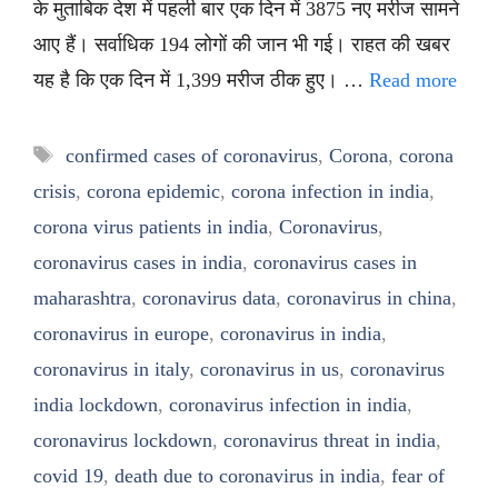
के मुताबिक देश में पहली बार एक दिन में 3875 नए मरीज सामने
आए हैं। सर्वाधिक 194 लोगों की जान भी गई। राहत की खबर
यह है कि एक दिन में 1,399 मरीज ठीक हुए। …
Read more
Tags
confirmed cases of coronavirus
,
Corona
,
corona
crisis
,
corona epidemic
,
corona infection in india
,
corona virus patients in india
,
Coronavirus
,
coronavirus cases in india
,
coronavirus cases in
maharashtra
,
coronavirus data
,
coronavirus in china
,
coronavirus in europe
,
coronavirus in india
,
coronavirus in italy
,
coronavirus in us
,
coronavirus
india lockdown
,
coronavirus infection in india
,
coronavirus lockdown
,
coronavirus threat in india
,
covid 19
,
death due to coronavirus in india
,
fear of