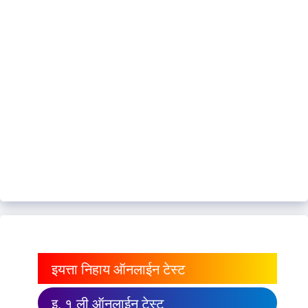
इयत्ता निहाय ऑनलाईन टेस्ट
इ. १ ली ऑनलाईन टेस्ट