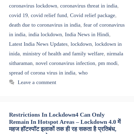
coronavirus lockdown
,
coronavirus threat in india
,
covid 19
,
covid relief fund
,
Covid relief package
,
death due to coronavirus in india
,
fear of coronavirus
in india
,
india lockdown
,
India News in Hindi
,
Latest India News Updates
,
lockdown
,
lockdown in
inida
,
ministry of health and family welfare
,
nirmala
sitharaman
,
novel coronavirus infection
,
pm modi
,
spread of corona virus in india
,
who
Leave a comment
Restrictions In Lockdown4 Can Only
Remain In Hotspot Areas – Lockdown 4.0 में
महज हॉटस्पॉट इलाकों तक ही रह सकता है प्रतिबंध,