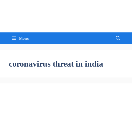
Skip
to
Sandeep Waghmore
content
Menu
coronavirus threat in india