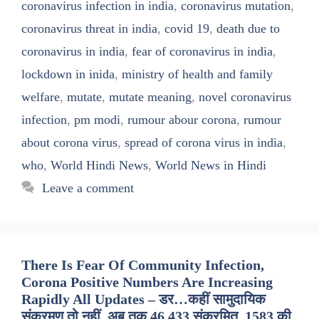
coronavirus infection in india
,
coronavirus mutation
,
coronavirus threat in india
,
covid 19
,
death due to
coronavirus in india
,
fear of coronavirus in india
,
lockdown in inida
,
ministry of health and family
welfare
,
mutate
,
mutate meaning
,
novel coronavirus
infection
,
pm modi
,
rumour abour corona
,
rumour
about corona virus
,
spread of corona virus in india
,
who
,
World Hindi News
,
World News in Hindi
Leave a comment
There Is Fear Of Community Infection,
Corona Positive Numbers Are Increasing
Rapidly All Updates – डर…कहीं सामुदायिक
संक्रमण तो नहीं, अब तक 46,433 संक्रमित, 1583 की