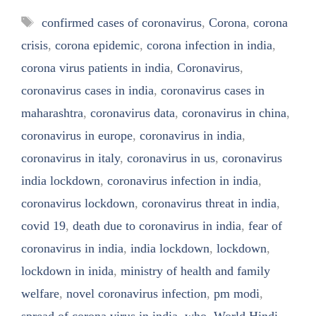
Tags
confirmed cases of coronavirus
,
Corona
,
corona
crisis
,
corona epidemic
,
corona infection in india
,
corona virus patients in india
,
Coronavirus
,
coronavirus cases in india
,
coronavirus cases in
maharashtra
,
coronavirus data
,
coronavirus in china
,
coronavirus in europe
,
coronavirus in india
,
coronavirus in italy
,
coronavirus in us
,
coronavirus
india lockdown
,
coronavirus infection in india
,
coronavirus lockdown
,
coronavirus threat in india
,
covid 19
,
death due to coronavirus in india
,
fear of
coronavirus in india
,
india lockdown
,
lockdown
,
lockdown in inida
,
ministry of health and family
welfare
,
novel coronavirus infection
,
pm modi
,
spread of corona virus in india
,
who
,
World Hindi