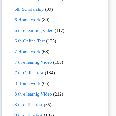
5th Scholarship
(89)
6 Home work
(80)
6 th e learning video
(117)
6 th Online Test
(125)
7 Home work
(68)
7 th e learnig Video
(183)
7 th Online test
(184)
8 Home work
(65)
8 th e learnig Video
(212)
8 th online test
(35)
9 th online test
(102)