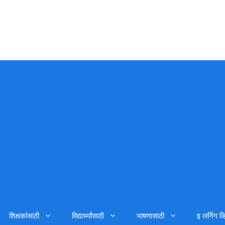
शिक्षकांसाठी
विद्यार्थ्यांसाठी
भाषणासाठी
इ लर्निग व