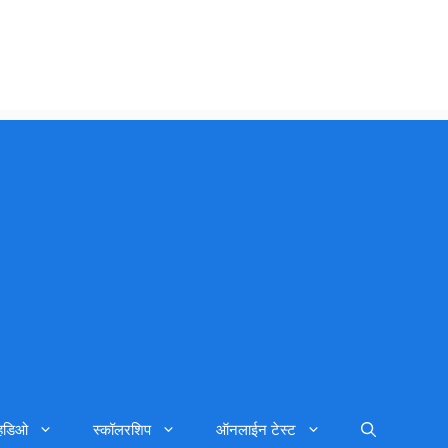
्हिडिओ
स्कॉलरशिप
ऑनलाईन टेस्ट