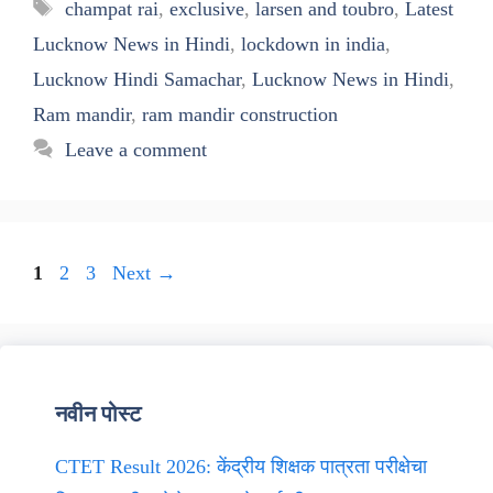
Tags
champat rai
,
exclusive
,
larsen and toubro
,
Latest
Lucknow News in Hindi
,
lockdown in india
,
Lucknow Hindi Samachar
,
Lucknow News in Hindi
,
Ram mandir
,
ram mandir construction
Leave a comment
Page
Page
Page
1
2
3
Next
→
नवीन पोस्ट
CTET Result 2026: केंद्रीय शिक्षक पात्रता परीक्षेचा