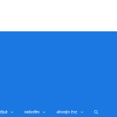
्हिडिओ
स्कॉलरशिप
ऑनलाईन टेस्ट