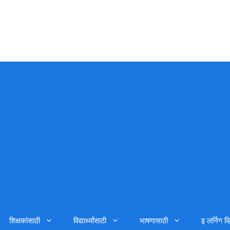
शिक्षकांसाठी
विद्यार्थ्यांसाठी
भाषणासाठी
इ लर्निग व