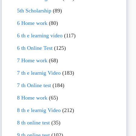
5th Scholarship
(89)
6 Home work
(80)
6 th e learning video
(117)
6 th Online Test
(125)
7 Home work
(68)
7 th e learnig Video
(183)
7 th Online test
(184)
8 Home work
(65)
8 th e learnig Video
(212)
8 th online test
(35)
9 th online test
(102)