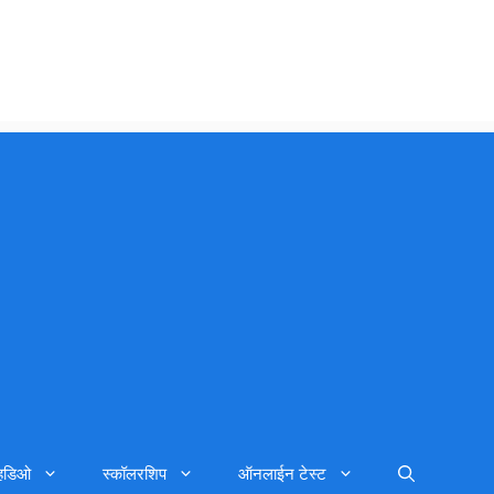
्हिडिओ
स्कॉलरशिप
ऑनलाईन टेस्ट