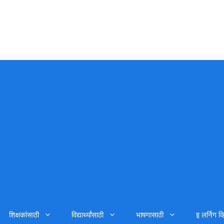
शिक्षकांसाठी
विद्यार्थ्यांसाठी
भाषणासाठी
इ लर्निग व