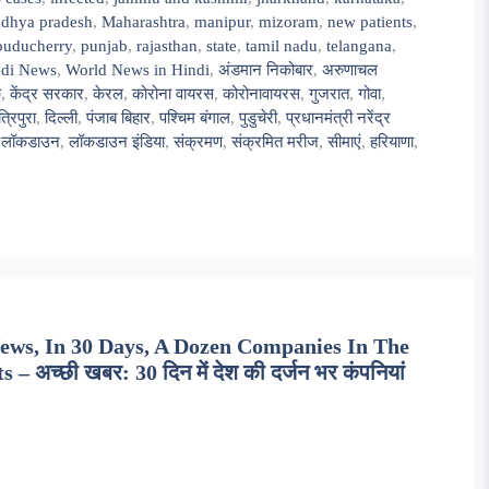
dhya pradesh
,
Maharashtra
,
manipur
,
mizoram
,
new patients
,
puducherry
,
punjab
,
rajasthan
,
state
,
tamil nadu
,
telangana
,
ndi News
,
World News in Hindi
,
अंडमान निकोबार
,
अरुणाचल
क
,
केंद्र सरकार
,
केरल
,
कोरोना वायरस
,
कोरोनावायरस
,
गुजरात
,
गोवा
,
त्रिपुरा
,
दिल्ली
,
पंजाब बिहार
,
पश्चिम बंगाल
,
पुडुचेरी
,
प्रधानमंत्री नरेंद्र
,
लॉकडाउन
,
लॉकडाउन इंडिया
,
संक्रमण
,
संक्रमित मरीज
,
सीमाएं
,
हरियाणा
,
ews, In 30 Days, A Dozen Companies In The
अच्छी खबर: 30 दिन में देश की दर्जन भर कंपनियां