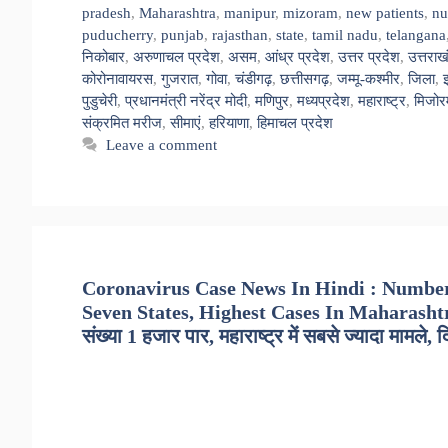
pradesh
,
Maharashtra
,
manipur
,
mizoram
,
new patients
,
nu
puducherry
,
punjab
,
rajasthan
,
state
,
tamil nadu
,
telangana
निकोबार
,
अरुणाचल प्रदेश
,
असम
,
आंध्र प्रदेश
,
उत्तर प्रदेश
,
उत्तराख
कोरोनावायरस
,
गुजरात
,
गोवा
,
चंडीगढ़
,
छत्तीसगढ़
,
जम्मू-कश्मीर
,
जिला
,
पुडुचेरी
,
प्रधानमंत्री नरेंद्र मोदी
,
मणिपुर
,
मध्यप्रदेश
,
महाराष्ट्र
,
मिजोर
संक्रमित मरीज
,
सीमाएं
,
हरियाणा
,
हिमाचल प्रदेश
Leave a comment
Coronavirus Case News In Hindi : Number
Seven States, Highest Cases In Maharashtra, 
संख्या 1 हजार पार, महाराष्ट्र में सबसे ज्यादा मामले, द