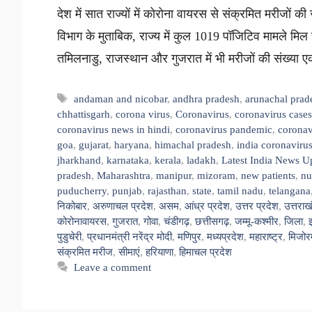
देश में सात राज्यों में कोरोना वायरस से संक्रमित मरीजों की
विभाग के मुताबिक, राज्य में कुल 1019 पॉजिटिव मामले मिल चु
तमिलनाडु, राजस्थान और गुजरात में भी मरीजों की संख्या 
Tags
andaman and nicobar
,
andhra pradesh
,
arunachal prad
chhattisgarh
,
corona virus
,
Coronavirus
,
coronavirus cases
coronavirus news in hindi
,
coronavirus pandemic
,
coronav
goa
,
gujarat
,
haryana
,
himachal pradesh
,
india coronavirus
jharkhand
,
karnataka
,
kerala
,
ladakh
,
Latest India News U
pradesh
,
Maharashtra
,
manipur
,
mizoram
,
new patients
,
nu
puducherry
,
punjab
,
rajasthan
,
state
,
tamil nadu
,
telangana
निकोबार
,
अरुणाचल प्रदेश
,
असम
,
आंध्र प्रदेश
,
उत्तर प्रदेश
,
उत्तराख
कोरोनावायरस
,
गुजरात
,
गोवा
,
चंडीगढ़
,
छत्तीसगढ़
,
जम्मू-कश्मीर
,
जिला
,
पुडुचेरी
,
प्रधानमंत्री नरेंद्र मोदी
,
मणिपुर
,
मध्यप्रदेश
,
महाराष्ट्र
,
मिजोर
संक्रमित मरीज
,
सीमाएं
,
हरियाणा
,
हिमाचल प्रदेश
Leave a comment