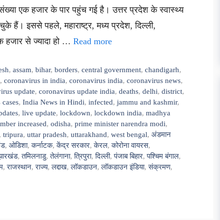
 संख्या एक हजार के पार पहुंच गई है। उत्तर प्रदेश के स्वास्थ्य
के हैं। इससे पहले, महाराष्ट्र, मध्य प्रदेश, दिल्ली,
एक हजार से ज्यादा हो …
Read more
esh
,
assam
,
bihar
,
borders
,
central government
,
chandigarh
,
,
coronavirus in india
,
coronavirus india
,
coronavirus news
,
irus update
,
coronavirus update india
,
deaths
,
delhi
,
district
,
 cases
,
India News in Hindi
,
infected
,
jammu and kashmir
,
pdates
,
live update
,
lockdown
,
lockdown india
,
madhya
mber increased
,
odisha
,
prime minister narendra modi
,
,
tripura
,
uttar pradesh
,
uttarakhand
,
west bengal
,
अंडमान
ंड
,
ओडिशा
,
कर्नाटक
,
केंद्र सरकार
,
केरल
,
कोरोना वायरस
,
झारखंड
,
तमिलनाडु
,
तेलंगाना
,
त्रिपुरा
,
दिल्ली
,
पंजाब बिहार
,
पश्चिम बंगाल
,
म
,
राजस्थान
,
राज्य
,
लद्दाख
,
लॉकडाउन
,
लॉकडाउन इंडिया
,
संक्रमण
,