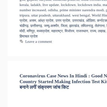
kerala
,
ladakh
,
live update
,
lockdown
,
lockdown india
,
ma
number increased
,
odisha
,
prime minister narendra modi
,
tripura
,
uttar pradesh
,
uttarakhand
,
west bengal
,
World Hi
प्रदेश
,
असम
,
आंध्र प्रदेश
,
उत्तर प्रदेश
,
उत्तराखंड
,
ओडिशा
,
कर्नाट
चंडीगढ़
,
छत्तीसगढ़
,
जम्मू-कश्मीर
,
जिला
,
झारखंड
,
तमिलनाडु
,
तेलंगाना
,
मोदी
,
मणिपुर
,
मध्यप्रदेश
,
महाराष्ट्र
,
मिजोरम
,
राजस्थान
,
राज्य
,
लद्दाख
हिमाचल प्रदेश
Leave a comment
Coronavirus Case News In Hindi : Good N
Country Started Making Infection Test Kits – 
बनाने लगीं संक्रमण जांच किट