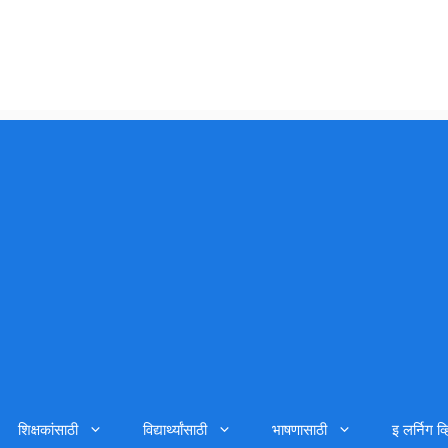
शिक्षकांसाठी
विद्यार्थ्यांसाठी
भाषणासाठी
इ लर्निग व