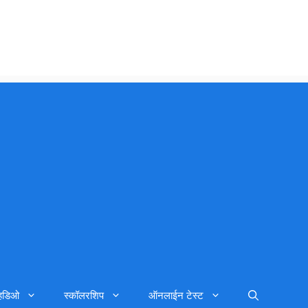
्हिडिओ
स्कॉलरशिप
ऑनलाईन टेस्ट