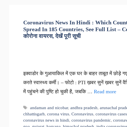
Coronavirus News In Hindi : Which Count
Spread In 185 Countries, See Full List – Covid
कोरोना वायरस, देखें पूरी सूची
इक्वाडोर के गुआयाकिल में एक घर के बाहर ताबूत में छोड़े ग
करते स्वास्थ्य कर्मी। – फोटो : PTI ख़बर सुनें ख़बर सुने
में पहुंचने की पुष्टि हो चुकी है, जबकि …
Read more
Tags
andaman and nicobar
,
andhra pradesh
,
arunachal prad
chhattisgarh
,
corona virus
,
Coronavirus
,
coronavirus cases
coronavirus news in hindi
,
coronavirus pandemic
,
coronav
goa
,
gujarat
,
haryana
,
himachal pradesh
,
india coronavirus