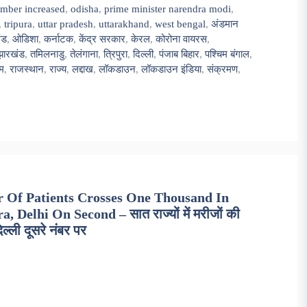
mber increased
,
odisha
,
prime minister narendra modi
,
,
tripura
,
uttar pradesh
,
uttarakhand
,
west bengal
,
अंडमान
ंड
,
ओडिशा
,
कर्नाटक
,
केंद्र सरकार
,
केरल
,
कोरोना वायरस
,
झारखंड
,
तमिलनाडु
,
तेलंगाना
,
त्रिपुरा
,
दिल्ली
,
पंजाब बिहार
,
पश्चिम बंगाल
,
म
,
राजस्थान
,
राज्य
,
लद्दाख
,
लॉकडाउन
,
लॉकडाउन इंडिया
,
संक्रमण
,
 Of Patients Crosses One Thousand In
Delhi On Second – सात राज्यों में मरीजों की
िल्ली दूसरे नंबर पर