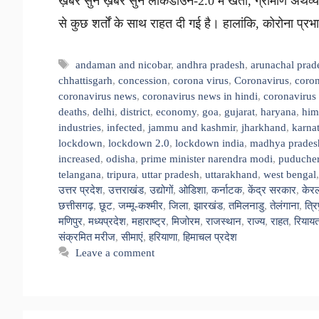
ख़बर सुनें ख़बर सुनें लॉकडाउन-2.0 में खेती, ग्रामीण अर्थ
से कुछ शर्तों के साथ राहत दी गई है। हालांकि, कोरोना प्
Tags
andaman and nicobar
,
andhra pradesh
,
arunachal prad
chhattisgarh
,
concession
,
corona virus
,
Coronavirus
,
coron
coronavirus news
,
coronavirus news in hindi
,
coronavirus
deaths
,
delhi
,
district
,
economy
,
goa
,
gujarat
,
haryana
,
him
industries
,
infected
,
jammu and kashmir
,
jharkhand
,
karna
lockdown
,
lockdown 2.0
,
lockdown india
,
madhya prades
increased
,
odisha
,
prime minister narendra modi
,
puducher
telangana
,
tripura
,
uttar pradesh
,
uttarakhand
,
west bengal
उत्तर प्रदेश
,
उत्तराखंड
,
उद्योगों
,
ओडिशा
,
कर्नाटक
,
केंद्र सरकार
,
केर
छत्तीसगढ़
,
छूट
,
जम्मू-कश्मीर
,
जिला
,
झारखंड
,
तमिलनाडु
,
तेलंगाना
,
त्रि
मणिपुर
,
मध्यप्रदेश
,
महाराष्ट्र
,
मिजोरम
,
राजस्थान
,
राज्य
,
राहत
,
रियाय
संक्रमित मरीज
,
सीमाएं
,
हरियाणा
,
हिमाचल प्रदेश
Leave a comment