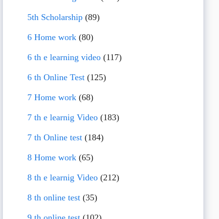
5th Scholarship
(89)
6 Home work
(80)
6 th e learning video
(117)
6 th Online Test
(125)
7 Home work
(68)
7 th e learnig Video
(183)
7 th Online test
(184)
8 Home work
(65)
8 th e learnig Video
(212)
8 th online test
(35)
9 th online test
(102)