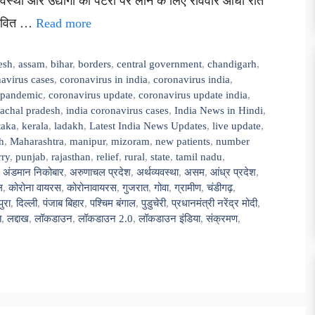
व्यवस्था और उद्योगों को पटरी पर लाने के लिए रविवार आधी रात
रभावित …
Read more
esh
,
assam
,
bihar
,
borders
,
central government
,
chandigarh
,
avirus cases
,
coronavirus in india
,
coronavirus india
,
 pandemic
,
coronavirus update
,
coronavirus update india
,
achal pradesh
,
india coronavirus cases
,
India News in Hindi
,
taka
,
kerala
,
ladakh
,
Latest India News Updates
,
live update
,
h
,
Maharashtra
,
manipur
,
mizoram
,
new patients
,
number
ry
,
punjab
,
rajasthan
,
relief
,
rural
,
state
,
tamil nadu
,
,
अंडमान निकोबार
,
अरुणाचल प्रदेश
,
अर्थव्यवस्था
,
असम
,
आंध्र प्रदेश
,
ल
,
कोरोना वायरस
,
कोरोनावायरस
,
गुजरात
,
गोवा
,
ग्रामीण
,
चंडीगढ़
,
पुरा
,
दिल्ली
,
पंजाब बिहार
,
पश्चिम बंगाल
,
पुडुचेरी
,
प्रधानमंत्री नरेंद्र मोदी
,
त
,
लद्दाख
,
लॉकडाउन
,
लॉकडाउन 2.0
,
लॉकडाउन इंडिया
,
संक्रमण
,