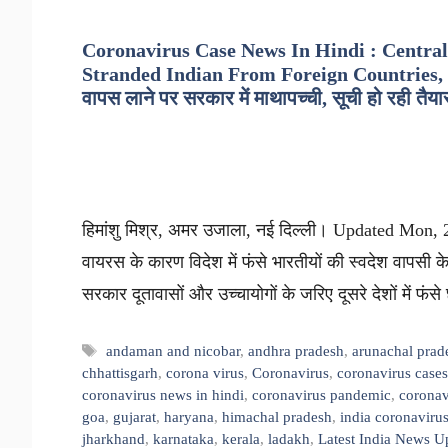
Coronavirus Case News In Hindi : Centra
Stranded Indian From Foreign Countries, Lis
वापस लाने पर सरकार में माथापच्ची, सूची हो रही तैया
हिमांशु मिश्र, अमर उजाला, नई दिल्ली। Updated Mon, 2
वायरस के कारण विदेश में फंसे भारतीयों की स्वदेश वापसी क
सरकार दूतावासों और उच्चायोगों के जरिए दूसरे देशों में फंस
Tags
andaman and nicobar
,
andhra pradesh
,
arunachal prad
chhattisgarh
,
corona virus
,
Coronavirus
,
coronavirus cases
coronavirus news in hindi
,
coronavirus pandemic
,
coronav
goa
,
gujarat
,
haryana
,
himachal pradesh
,
india coronavirus
jharkhand
,
karnataka
,
kerala
,
ladakh
,
Latest India News U