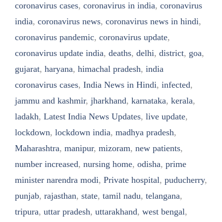
coronavirus cases
,
coronavirus in india
,
coronavirus
india
,
coronavirus news
,
coronavirus news in hindi
,
coronavirus pandemic
,
coronavirus update
,
coronavirus update india
,
deaths
,
delhi
,
district
,
goa
,
gujarat
,
haryana
,
himachal pradesh
,
india
coronavirus cases
,
India News in Hindi
,
infected
,
jammu and kashmir
,
jharkhand
,
karnataka
,
kerala
,
ladakh
,
Latest India News Updates
,
live update
,
lockdown
,
lockdown india
,
madhya pradesh
,
Maharashtra
,
manipur
,
mizoram
,
new patients
,
number increased
,
nursing home
,
odisha
,
prime
minister narendra modi
,
Private hospital
,
puducherry
,
punjab
,
rajasthan
,
state
,
tamil nadu
,
telangana
,
tripura
,
uttar pradesh
,
uttarakhand
,
west bengal
,