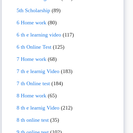
5th Scholarship
(89)
6 Home work
(80)
6 th e learning video
(117)
6 th Online Test
(125)
7 Home work
(68)
7 th e learnig Video
(183)
7 th Online test
(184)
8 Home work
(65)
8 th e learnig Video
(212)
8 th online test
(35)
9 th online test
(102)