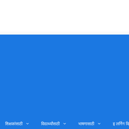
शिक्षकांसाठी
विद्यार्थ्यांसाठी
भाषणासाठी
इ लर्निग व