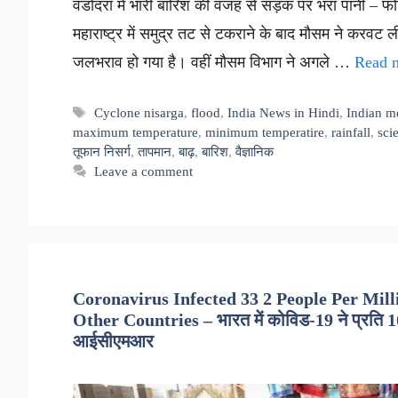
वडोदरा में भारी बारिश की वजह से सड़क पर भरा पानी – फोटो
महाराष्ट्र में समुद्र तट से टकराने के बाद मौसम ने करवट ल
जलभराव हो गया है। वहीं मौसम विभाग ने अगले …
Read 
Tags
Cyclone nisarga
,
flood
,
India News in Hindi
,
Indian m
maximum temperature
,
minimum temperatire
,
rainfall
,
scie
तूफान निसर्ग
,
तापमान
,
बाढ़
,
बारिश
,
वैज्ञानिक
Leave a comment
Coronavirus Infected 33 2 People Per Mill
Other Countries – भारत में कोविड-19 ने प्रति 10
आईसीएमआर