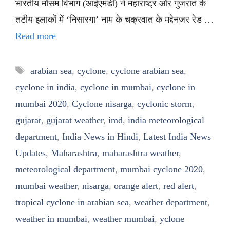
भारतीय मौसम विभाग (आईएमडी) ने महाराष्ट्र और गुजरात के
तटीय इलाकों में ‘निसारगा’ नाम के चक्रवात के मद्देनजर रेड …
Read more
Tags
arabian sea
,
cyclone
,
cyclone arabian sea
,
cyclone in india
,
cyclone in mumbai
,
cyclone in
mumbai 2020
,
Cyclone nisarga
,
cyclonic storm
,
gujarat
,
gujarat weather
,
imd
,
india meteorological
department
,
India News in Hindi
,
Latest India News
Updates
,
Maharashtra
,
maharashtra weather
,
meteorological department
,
mumbai cyclone 2020
,
mumbai weather
,
nisarga
,
orange alert
,
red alert
,
tropical cyclone in arabian sea
,
weather department
,
weather in mumbai
,
weather mumbai
,
yclone