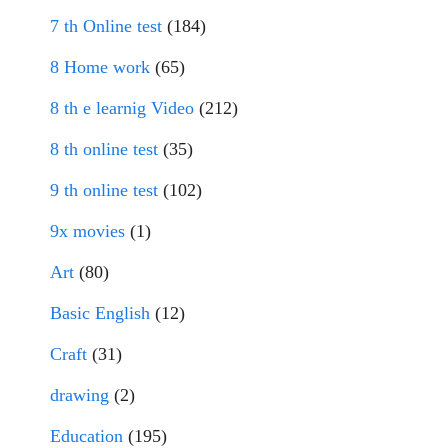
7 th Online test
(184)
8 Home work
(65)
8 th e learnig Video
(212)
8 th online test
(35)
9 th online test
(102)
9x movies
(1)
Art
(80)
Basic English
(12)
Craft
(31)
drawing
(2)
Education
(195)