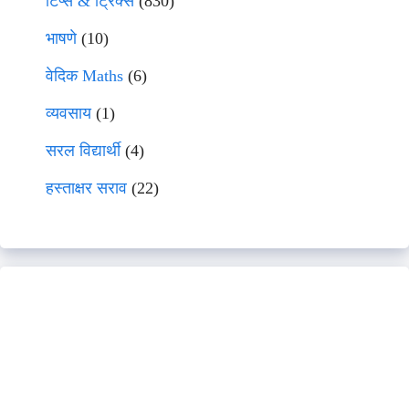
टिप्स & ट्रिक्स
(830)
भाषणे
(10)
वेदिक Maths
(6)
व्यवसाय
(1)
सरल विद्यार्थी
(4)
हस्ताक्षर सराव
(22)