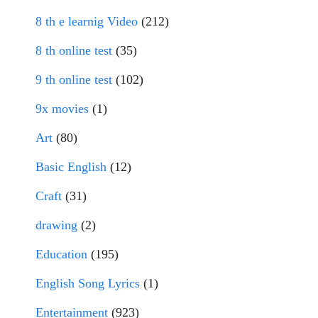
8 th e learnig Video
(212)
8 th online test
(35)
9 th online test
(102)
9x movies
(1)
Art
(80)
Basic English
(12)
Craft
(31)
drawing
(2)
Education
(195)
English Song Lyrics
(1)
Entertainment
(923)