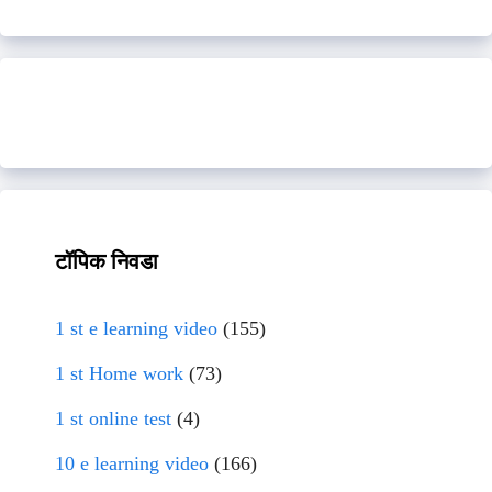
टॉपिक निवडा
1 st e learning video
(155)
1 st Home work
(73)
1 st online test
(4)
10 e learning video
(166)