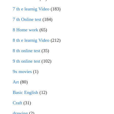
7 th e learnig Video
(183)
7 th Online test
(184)
8 Home work
(65)
8 th e learnig Video
(212)
8 th online test
(35)
9 th online test
(102)
9x movies
(1)
Art
(80)
Basic English
(12)
Craft
(31)
drawing
(2)