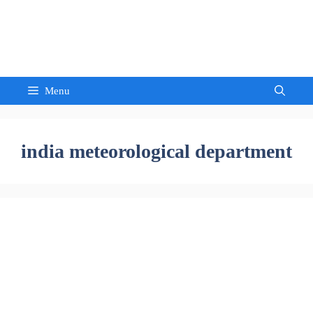
Skip
to
Sandeep Waghmore
content
Menu
india meteorological department