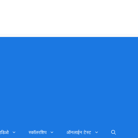
्हिडिओ
स्कॉलरशिप
ऑनलाईन टेस्ट