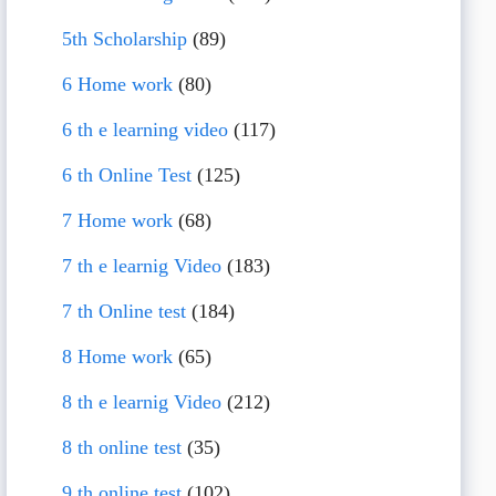
5th Scholarship
(89)
6 Home work
(80)
6 th e learning video
(117)
6 th Online Test
(125)
7 Home work
(68)
7 th e learnig Video
(183)
7 th Online test
(184)
8 Home work
(65)
8 th e learnig Video
(212)
8 th online test
(35)
9 th online test
(102)