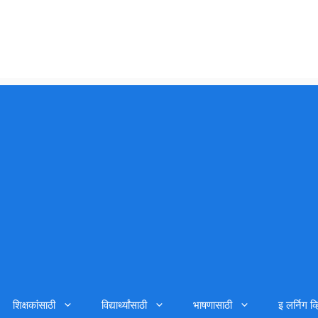
शिक्षकांसाठी
विद्यार्थ्यांसाठी
भाषणासाठी
इ लर्निग व