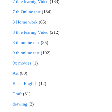
7 th e learnig Video
(183)
7 th Online test
(184)
8 Home work
(65)
8 th e learnig Video
(212)
8 th online test
(35)
9 th online test
(102)
9x movies
(1)
Art
(80)
Basic English
(12)
Craft
(31)
drawing
(2)