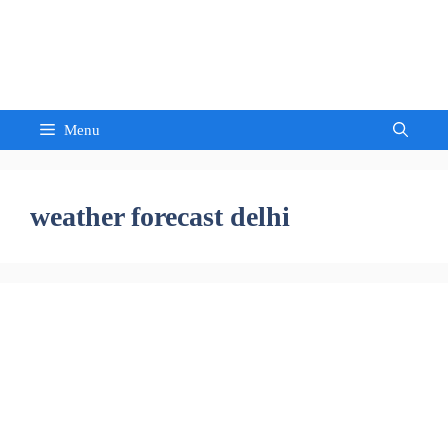
Skip
to
Sandeep Waghmore
content
Menu
weather forecast delhi