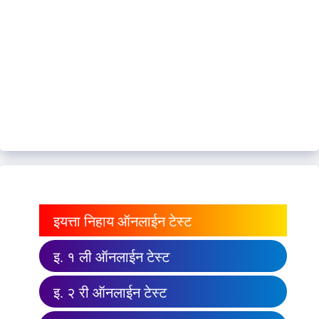
इयत्ता निहाय ऑनलाईन टेस्ट
इ. १ ली ऑनलाईन टेस्ट
इ. २ री ऑनलाईन टेस्ट