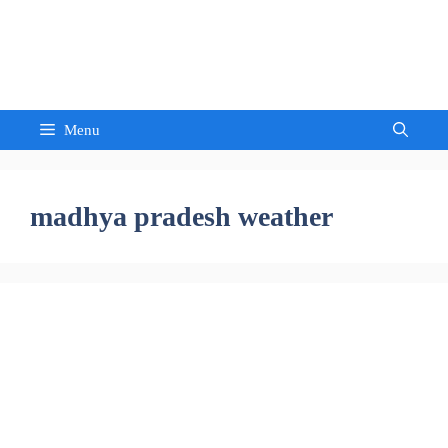
Skip
to
Sandeep Waghmore
content
Menu
madhya pradesh weather