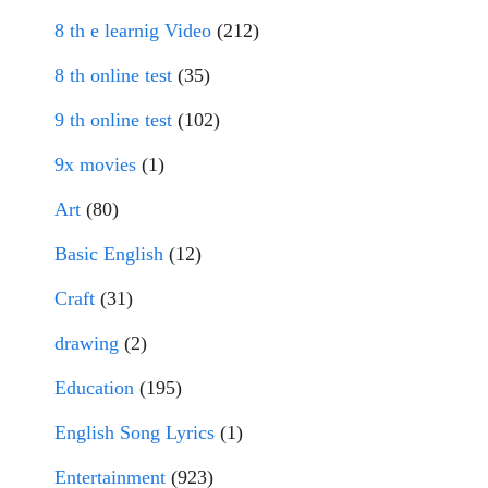
8 th e learnig Video
(212)
8 th online test
(35)
9 th online test
(102)
9x movies
(1)
Art
(80)
Basic English
(12)
Craft
(31)
drawing
(2)
Education
(195)
English Song Lyrics
(1)
Entertainment
(923)