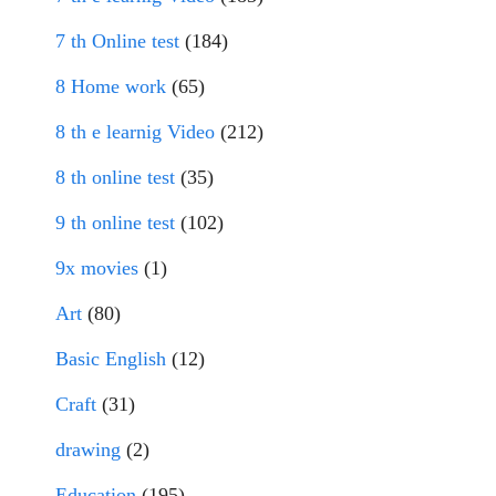
7 th Online test
(184)
8 Home work
(65)
8 th e learnig Video
(212)
8 th online test
(35)
9 th online test
(102)
9x movies
(1)
Art
(80)
Basic English
(12)
Craft
(31)
drawing
(2)
Education
(195)