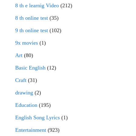
8 th e learnig Video
(212)
8 th online test
(35)
9 th online test
(102)
9x movies
(1)
Art
(80)
Basic English
(12)
Craft
(31)
drawing
(2)
Education
(195)
English Song Lyrics
(1)
Entertainment
(923)