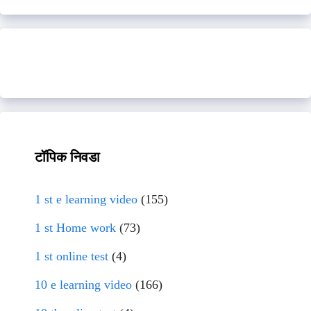
टॉपिक निवडा
1 st e learning video
(155)
1 st Home work
(73)
1 st online test
(4)
10 e learning video
(166)