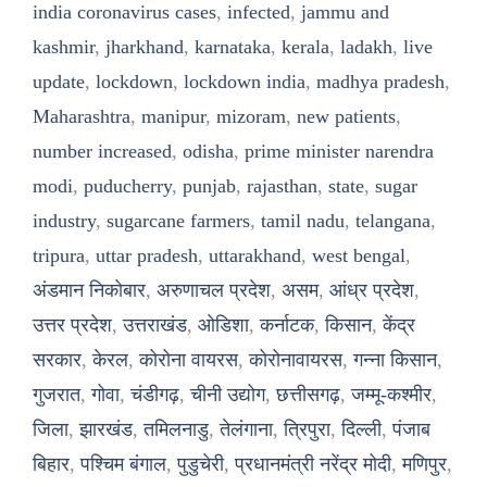
india coronavirus cases
,
infected
,
jammu and
kashmir
,
jharkhand
,
karnataka
,
kerala
,
ladakh
,
live
update
,
lockdown
,
lockdown india
,
madhya pradesh
,
Maharashtra
,
manipur
,
mizoram
,
new patients
,
number increased
,
odisha
,
prime minister narendra
modi
,
puducherry
,
punjab
,
rajasthan
,
state
,
sugar
industry
,
sugarcane farmers
,
tamil nadu
,
telangana
,
tripura
,
uttar pradesh
,
uttarakhand
,
west bengal
,
अंडमान निकोबार
,
अरुणाचल प्रदेश
,
असम
,
आंध्र प्रदेश
,
उत्तर प्रदेश
,
उत्तराखंड
,
ओडिशा
,
कर्नाटक
,
किसान
,
केंद्र
सरकार
,
केरल
,
कोरोना वायरस
,
कोरोनावायरस
,
गन्ना किसान
,
गुजरात
,
गोवा
,
चंडीगढ़
,
चीनी उद्योग
,
छत्तीसगढ़
,
जम्मू-कश्मीर
,
जिला
,
झारखंड
,
तमिलनाडु
,
तेलंगाना
,
त्रिपुरा
,
दिल्ली
,
पंजाब
बिहार
,
पश्चिम बंगाल
,
पुडुचेरी
,
प्रधानमंत्री नरेंद्र मोदी
,
मणिपुर
,