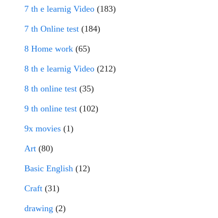
7 th e learnig Video
(183)
7 th Online test
(184)
8 Home work
(65)
8 th e learnig Video
(212)
8 th online test
(35)
9 th online test
(102)
9x movies
(1)
Art
(80)
Basic English
(12)
Craft
(31)
drawing
(2)