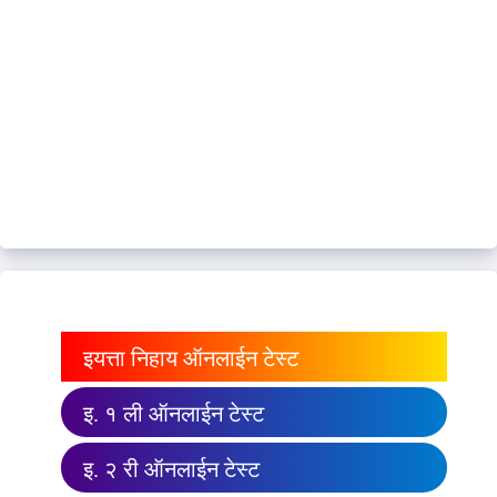
इयत्ता निहाय ऑनलाईन टेस्ट
इ. १ ली ऑनलाईन टेस्ट
इ. २ री ऑनलाईन टेस्ट