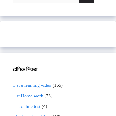
for:
टॉपिक निवडा
1 st e learning video
(155)
1 st Home work
(73)
1 st online test
(4)