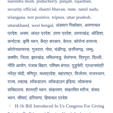
narendra modi
,
puducherry
,
punjab
,
rajasthan
,
security official
,
shastri bhavan
,
state
,
tamil nadu
,
telangana
,
test positive
,
tripura
,
uttar pradesh
,
uttarakhand
,
west bengal
,
अंडमान निकोबार
,
अरुणाचल
प्रदेश
,
असम
,
आंध्र प्रदेश
,
उत्तर प्रदेश
,
उत्तराखंड
,
ओडिशा
,
कर्नाटक
,
कृषि भवन
,
केंद्र सरकार
,
केरल
,
कोरोना वायरस
,
कोरोनावायरस
,
गुजरात
,
गोवा
,
चंडीगढ़
,
छत्तीसगढ़
,
जम्मू-
कश्मीर
,
जिला
,
झारखंड
,
तमिलनाडु
,
तेलंगाना
,
त्रिपुरा
,
दिल्ली
,
नीति आयोग
,
पंजाब बिहार
,
पश्चिम बंगाल
,
पुडुचेरी
,
प्रधानमंत्री
नरेंद्र मोदी
,
मणिपुर
,
मध्यप्रदेश
,
महाराष्ट्र
,
मिजोरम
,
राजस्थान
,
राज्य
,
लद्दाख
,
लॉकडाउन
,
लॉकडाउन इंडिया
,
लोकसभा
सचिवालय
,
शास्त्री भवन
,
संक्रमण
,
संक्रमित मरीज
,
संसद
भवन
,
सीमाएं
,
हरियाणा
,
हिमाचल प्रदेश
H-1b Bill Introduced In Us Congress For Giving