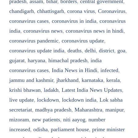
pradesh
,
assam
,
bihar
,
borders
,
central government
,
chandigarh
,
chhattisgarh
,
corona virus
,
Coronavirus
,
coronavirus cases
,
coronavirus in india
,
coronavirus
india
,
coronavirus news
,
coronavirus news in hindi
,
coronavirus pandemic
,
coronavirus update
,
coronavirus update india
,
deaths
,
delhi
,
district
,
goa
,
gujarat
,
haryana
,
himachal pradesh
,
india
coronavirus cases
,
India News in Hindi
,
infected
,
jammu and kashmir
,
jharkhand
,
karnataka
,
kerala
,
krishi bhawan
,
ladakh
,
Latest India News Updates
,
live update
,
lockdown
,
lockdown india
,
Lok sabha
secretariat
,
madhya pradesh
,
Maharashtra
,
manipur
,
mizoram
,
new patients
,
niti aayog
,
number
increased
,
odisha
,
parliament house
,
prime minister