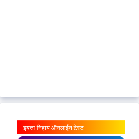
इयत्ता निहाय ऑनलाईन टेस्ट