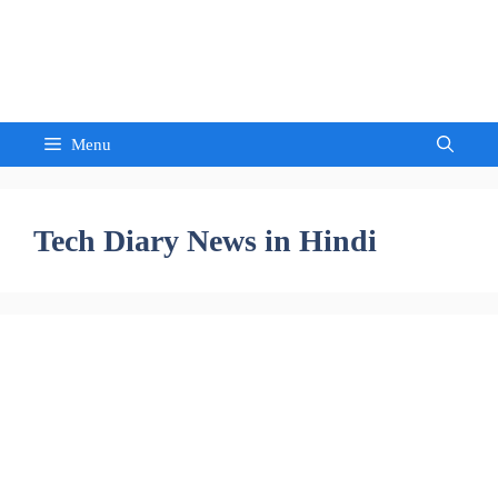
Skip
to
Sandeep Waghmore
content
Menu
Tech Diary News in Hindi