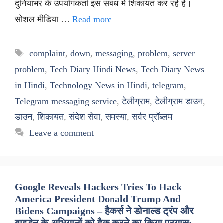
दुनियाभर के उपयोगकर्ता इस संबंध में शिकायत कर रहे हैं।
सोशल मीडिया …
Read more
Tags
complaint
,
down
,
messaging
,
problem
,
server
problem
,
Tech Diary Hindi News
,
Tech Diary News
in Hindi
,
Technology News in Hindi
,
telegram
,
Telegram messaging service
,
टेलीग्राम
,
टेलीग्राम डाउन
,
डाउन
,
शिकायत
,
संदेश सेवा
,
समस्या
,
सर्वर प्रॉब्लम
Leave a comment
Google Reveals Hackers Tries To Hack
America President Donald Trump And
Bidens Campaigns – हैकर्स ने डोनाल्ड ट्रंप और
बाइडेन के अभियानों को हैक करने का किया प्रयास: