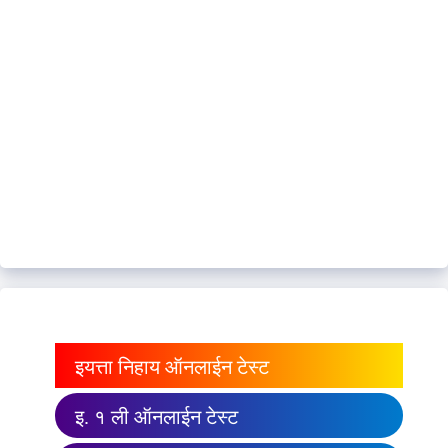
इयत्ता निहाय ऑनलाईन टेस्ट
इ. १ ली ऑनलाईन टेस्ट