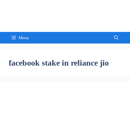
Skip
to
Sandeep Waghmore
content
Menu
facebook stake in reliance jio