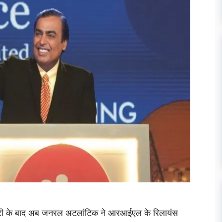
इक्विटी के बाद अब जनरल अटलांटिक ने आरआईएल के रिलायंस