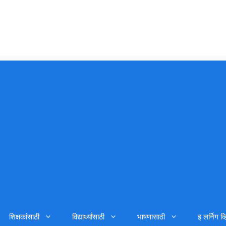
शिक्षकांसाठी
विद्यार्थ्यांसाठी
भाषणासाठी
इ लर्निग व