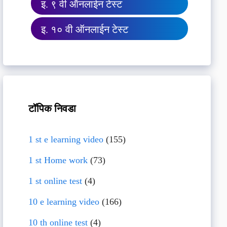
इ. ९ वी ऑनलाईन टेस्ट
इ. १० वी ऑनलाईन टेस्ट
टॉपिक निवडा
1 st e learning video
(155)
1 st Home work
(73)
1 st online test
(4)
10 e learning video
(166)
10 th online test
(4)