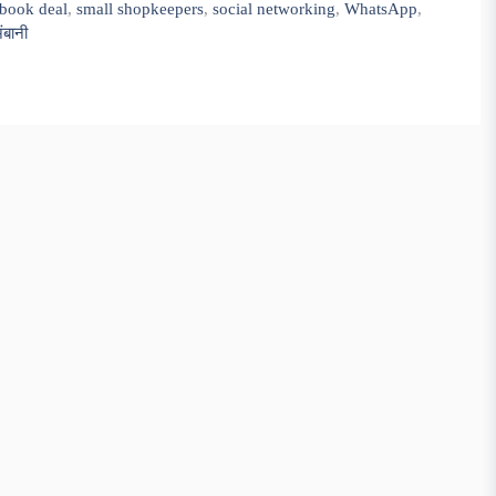
ebook deal
,
small shopkeepers
,
social networking
,
WhatsApp
,
ंबानी