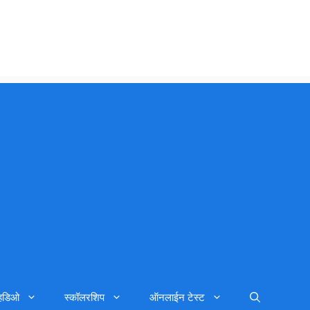
्हिडिओ
स्कॉलरशिप
ऑनलाईन टेस्ट