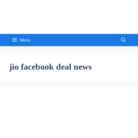
Skip
to
Sandeep Waghmore
content
Menu
jio facebook deal news