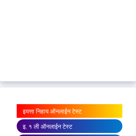
इयत्ता निहाय ऑनलाईन टेस्ट
इ. १ ली ऑनलाईन टेस्ट