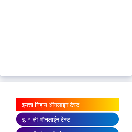
इयत्ता निहाय ऑनलाईन टेस्ट
इ. १ ली ऑनलाईन टेस्ट