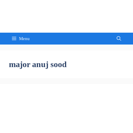
Skip
to
Sandeep Waghmore
content
Menu
major anuj sood