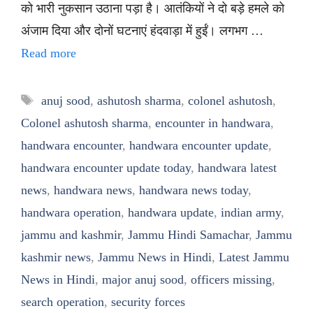
को भारी नुकसान उठाना पड़ा है। आतंकियों ने दो बड़े हमले को
अंजाम दिया और दोनों घटनाएं हंदवाड़ा में हुईं। लगभग …
Read more
Tags
anuj sood
,
ashutosh sharma
,
colonel ashutosh
,
Colonel ashutosh sharma
,
encounter in handwara
,
handwara encounter
,
handwara encounter update
,
handwara encounter update today
,
handwara latest
news
,
handwara news
,
handwara news today
,
handwara operation
,
handwara update
,
indian army
,
jammu and kashmir
,
Jammu Hindi Samachar
,
Jammu
kashmir news
,
Jammu News in Hindi
,
Latest Jammu
News in Hindi
,
major anuj sood
,
officers missing
,
search operation
,
security forces