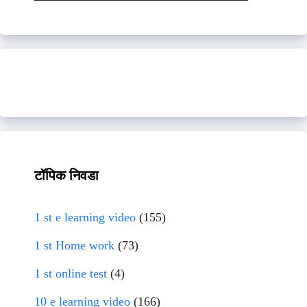
टॉपिक निवडा
1 st e learning video
(155)
1 st Home work
(73)
1 st online test
(4)
10 e learning video
(166)