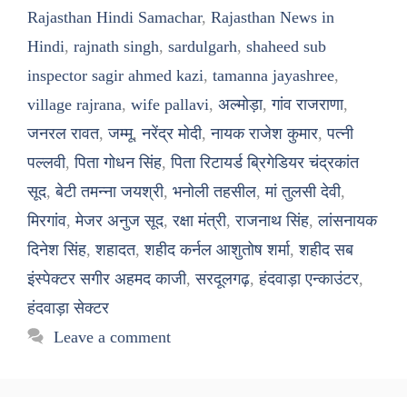
Rajasthan Hindi Samachar
,
Rajasthan News in
Hindi
,
rajnath singh
,
sardulgarh
,
shaheed sub
inspector sagir ahmed kazi
,
tamanna jayashree
,
village rajrana
,
wife pallavi
,
अल्मोड़ा
,
गांव राजराणा
,
जनरल रावत
,
जम्मू
,
नरेंद्र मोदी
,
नायक राजेश कुमार
,
पत्नी
पल्लवी
,
पिता गोधन सिंह
,
पिता रिटायर्ड ब्रिगेडियर चंद्रकांत
सूद
,
बेटी तमन्ना जयश्री
,
भनोली तहसील
,
मां तुलसी देवी
,
मिरगांव
,
मेजर अनुज सूद
,
रक्षा मंत्री
,
राजनाथ सिंह
,
लांसनायक
दिनेश सिंह
,
शहादत
,
शहीद कर्नल आशुतोष शर्मा
,
शहीद सब
इंस्पेक्टर सगीर अहमद काजी
,
सरदूलगढ़
,
हंदवाड़ा एन्काउंटर
,
हंदवाड़ा सेक्टर
Leave a comment