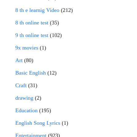
8 th e learnig Video
(212)
8 th online test
(35)
9 th online test
(102)
9x movies
(1)
Art
(80)
Basic English
(12)
Craft
(31)
drawing
(2)
Education
(195)
English Song Lyrics
(1)
Entertainment
(923)