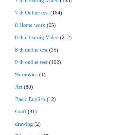
7 th e learnig Video
(183)
7 th Online test
(184)
8 Home work
(65)
8 th e learnig Video
(212)
8 th online test
(35)
9 th online test
(102)
9x movies
(1)
Art
(80)
Basic English
(12)
Craft
(31)
drawing
(2)