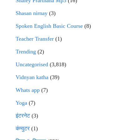
Shaley Prarthana Mp3
(16)
Shasan nirnay
(3)
Spoken English Basic Course
(8)
Teacher Transfer
(1)
Trending
(2)
Uncategorised
(3,818)
Vidnyan katha
(39)
Whats app
(7)
Yoga
(7)
इंटरनेट
(3)
कंप्युटर
(1)