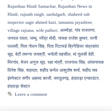
Rajasthan Hindi Samachar
,
Rajasthan News in
Hindi
,
rajnath singh
,
sardulgarh
,
shaheed sub
inspector sagir ahmed kazi
,
tamanna jayashree
,
village rajrana
,
wife pallavi
,
अल्मोड़ा
,
गांव राजराणा
,
जनरल रावत
,
जम्मू
,
नरेंद्र मोदी
,
नायक राजेश कुमार
,
पत्नी
पल्लवी
,
पिता गोधन सिंह
,
पिता रिटायर्ड ब्रिगेडियर चंद्रकांत
सूद
,
बेटी तमन्ना जयश्री
,
भनोली तहसील
,
मां तुलसी देवी
,
मिरगांव
,
मेजर अनुज सूद
,
रक्षा मंत्री
,
राजनाथ सिंह
,
लांसनायक
दिनेश सिंह
,
शहादत
,
शहीद कर्नल आशुतोष शर्मा
,
शहीद सब
इंस्पेक्टर सगीर अहमद काजी
,
सरदूलगढ़
,
हंदवाड़ा एन्काउंटर
,
हंदवाड़ा सेक्टर
Leave a comment