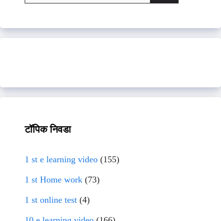
for:
टॉपिक निवडा
1 st e learning video
(155)
1 st Home work
(73)
1 st online test
(4)
10 e learning video
(166)