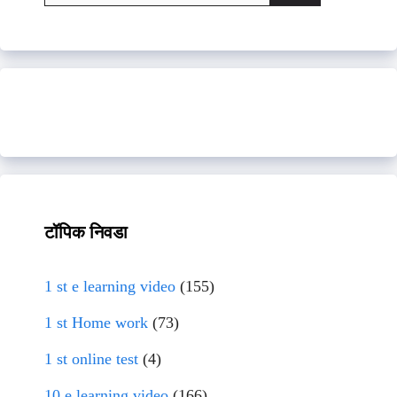
for:
टॉपिक निवडा
1 st e learning video
(155)
1 st Home work
(73)
1 st online test
(4)
10 e learning video
(166)