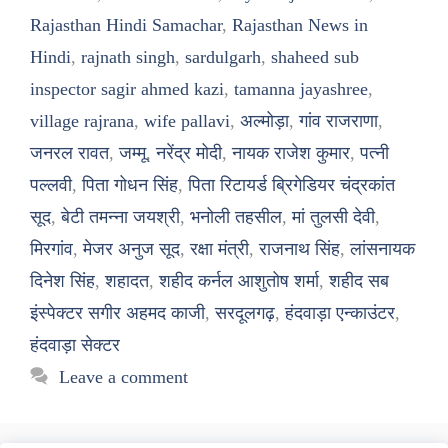
Rajasthan Hindi Samachar
,
Rajasthan News in
Hindi
,
rajnath singh
,
sardulgarh
,
shaheed sub
inspector sagir ahmed kazi
,
tamanna jayashree
,
village rajrana
,
wife pallavi
,
अल्मोड़ा
,
गांव राजराणा
,
जनरल रावत
,
जम्मू
,
नरेंद्र मोदी
,
नायक राजेश कुमार
,
पत्नी
पल्लवी
,
पिता गोधन सिंह
,
पिता रिटायर्ड ब्रिगेडियर चंद्रकांत
सूद
,
बेटी तमन्ना जयश्री
,
भनोली तहसील
,
मां तुलसी देवी
,
मिरगांव
,
मेजर अनुज सूद
,
रक्षा मंत्री
,
राजनाथ सिंह
,
लांसनायक
दिनेश सिंह
,
शहादत
,
शहीद कर्नल आशुतोष शर्मा
,
शहीद सब
इंस्पेक्टर सगीर अहमद काजी
,
सरदूलगढ़
,
हंदवाड़ा एन्काउंटर
,
हंदवाड़ा सेक्टर
Leave a comment