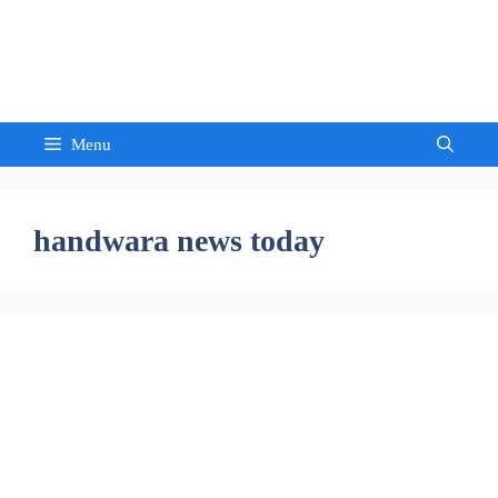
Skip
to
Sandeep Waghmore
content
Menu
handwara news today