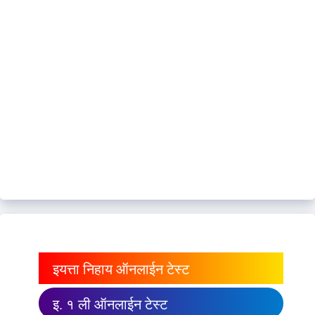
इयत्ता निहाय ऑनलाईन टेस्ट
इ. १ ली ऑनलाईन टेस्ट