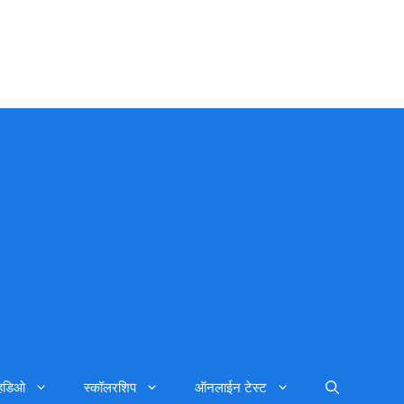
्हिडिओ
स्कॉलरशिप
ऑनलाईन टेस्ट