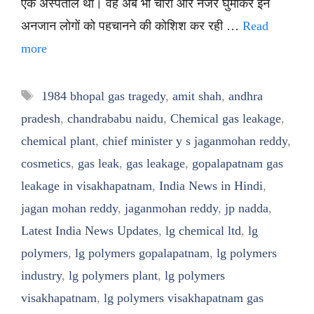
एक अस्पताल था। वह अब भी चारों ओर नजर घुमाकर इन
अनजान लोगों को पहचानने की कोशिश कर रही …
Read
more
Tags
1984 bhopal gas tragedy
,
amit shah
,
andhra
pradesh
,
chandrababu naidu
,
Chemical gas leakage
,
chemical plant
,
chief minister y s jaganmohan reddy
,
cosmetics
,
gas leak
,
gas leakage
,
gopalapatnam gas
leakage in visakhapatnam
,
India News in Hindi
,
jagan mohan reddy
,
jaganmohan reddy
,
jp nadda
,
Latest India News Updates
,
lg chemical ltd
,
lg
polymers
,
lg polymers gopalapatnam
,
lg polymers
industry
,
lg polymers plant
,
lg polymers
visakhapatnam
,
lg polymers visakhapatnam gas