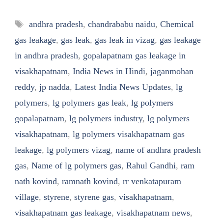
Tags
andhra pradesh
,
chandrababu naidu
,
Chemical
gas leakage
,
gas leak
,
gas leak in vizag
,
gas leakage
in andhra pradesh
,
gopalapatnam gas leakage in
visakhapatnam
,
India News in Hindi
,
jaganmohan
reddy
,
jp nadda
,
Latest India News Updates
,
lg
polymers
,
lg polymers gas leak
,
lg polymers
gopalapatnam
,
lg polymers industry
,
lg polymers
visakhapatnam
,
lg polymers visakhapatnam gas
leakage
,
lg polymers vizag
,
name of andhra pradesh
gas
,
Name of lg polymers gas
,
Rahul Gandhi
,
ram
nath kovind
,
ramnath kovind
,
rr venkatapuram
village
,
styrene
,
styrene gas
,
visakhapatnam
,
visakhapatnam gas leakage
,
visakhapatnam news
,