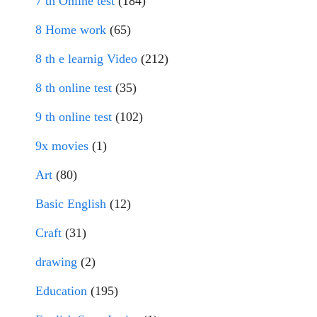
7 th Online test
(184)
8 Home work
(65)
8 th e learnig Video
(212)
8 th online test
(35)
9 th online test
(102)
9x movies
(1)
Art
(80)
Basic English
(12)
Craft
(31)
drawing
(2)
Education
(195)