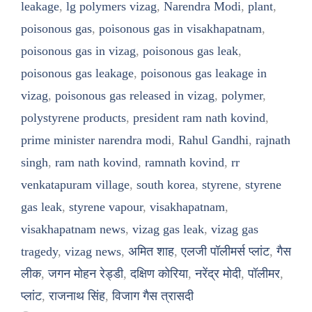
leakage
,
lg polymers vizag
,
Narendra Modi
,
plant
,
poisonous gas
,
poisonous gas in visakhapatnam
,
poisonous gas in vizag
,
poisonous gas leak
,
poisonous gas leakage
,
poisonous gas leakage in
vizag
,
poisonous gas released in vizag
,
polymer
,
polystyrene products
,
president ram nath kovind
,
prime minister narendra modi
,
Rahul Gandhi
,
rajnath
singh
,
ram nath kovind
,
ramnath kovind
,
rr
venkatapuram village
,
south korea
,
styrene
,
styrene
gas leak
,
styrene vapour
,
visakhapatnam
,
visakhapatnam news
,
vizag gas leak
,
vizag gas
tragedy
,
vizag news
,
अमित शाह
,
एलजी पॉलीमर्स प्लांट
,
गैस
लीक
,
जगन मोहन रेड्डी
,
दक्षिण कोरिया
,
नरेंद्र मोदी
,
पॉलीमर
,
प्लांट
,
राजनाथ सिंह
,
विजाग गैस त्रासदी