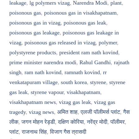
leakage
,
lg polymers vizag
,
Narendra Modi
,
plant
,
poisonous gas
,
poisonous gas in visakhapatnam
,
poisonous gas in vizag
,
poisonous gas leak
,
poisonous gas leakage
,
poisonous gas leakage in
vizag
,
poisonous gas released in vizag
,
polymer
,
polystyrene products
,
president ram nath kovind
,
prime minister narendra modi
,
Rahul Gandhi
,
rajnath
singh
,
ram nath kovind
,
ramnath kovind
,
rr
venkatapuram village
,
south korea
,
styrene
,
styrene
gas leak
,
styrene vapour
,
visakhapatnam
,
visakhapatnam news
,
vizag gas leak
,
vizag gas
tragedy
,
vizag news
,
अमित शाह
,
एलजी पॉलीमर्स प्लांट
,
गैस
लीक
,
जगन मोहन रेड्डी
,
दक्षिण कोरिया
,
नरेंद्र मोदी
,
पॉलीमर
,
प्लांट
,
राजनाथ सिंह
,
विजाग गैस त्रासदी