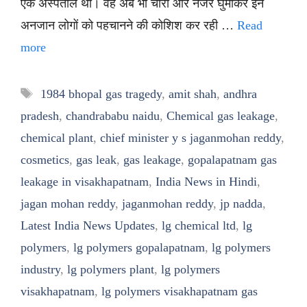
एक अस्पताल था। वह अब भी चारों ओर नजर घुमाकर इन
अनजान लोगों को पहचानने की कोशिश कर रही …
Read
more
Tags
1984 bhopal gas tragedy
,
amit shah
,
andhra
pradesh
,
chandrababu naidu
,
Chemical gas leakage
,
chemical plant
,
chief minister y s jaganmohan reddy
,
cosmetics
,
gas leak
,
gas leakage
,
gopalapatnam gas
leakage in visakhapatnam
,
India News in Hindi
,
jagan mohan reddy
,
jaganmohan reddy
,
jp nadda
,
Latest India News Updates
,
lg chemical ltd
,
lg
polymers
,
lg polymers gopalapatnam
,
lg polymers
industry
,
lg polymers plant
,
lg polymers
visakhapatnam
,
lg polymers visakhapatnam gas