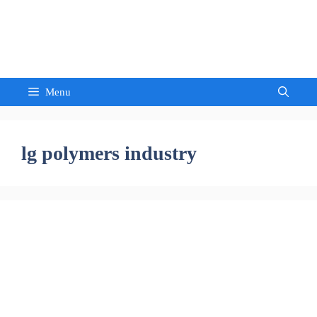
Skip
to
Sandeep Waghmore
content
Menu
lg polymers industry