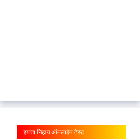
इयत्ता निहाय ऑनलाईन टेस्ट