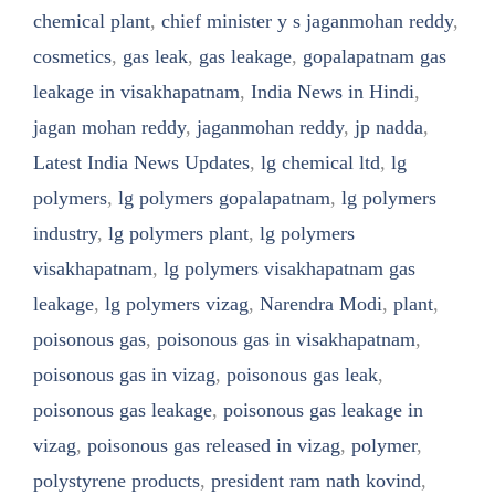
chemical plant
,
chief minister y s jaganmohan reddy
,
cosmetics
,
gas leak
,
gas leakage
,
gopalapatnam gas
leakage in visakhapatnam
,
India News in Hindi
,
jagan mohan reddy
,
jaganmohan reddy
,
jp nadda
,
Latest India News Updates
,
lg chemical ltd
,
lg
polymers
,
lg polymers gopalapatnam
,
lg polymers
industry
,
lg polymers plant
,
lg polymers
visakhapatnam
,
lg polymers visakhapatnam gas
leakage
,
lg polymers vizag
,
Narendra Modi
,
plant
,
poisonous gas
,
poisonous gas in visakhapatnam
,
poisonous gas in vizag
,
poisonous gas leak
,
poisonous gas leakage
,
poisonous gas leakage in
vizag
,
poisonous gas released in vizag
,
polymer
,
polystyrene products
,
president ram nath kovind
,