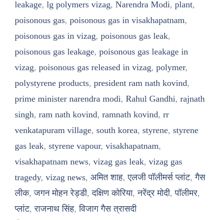
leakage
,
lg polymers vizag
,
Narendra Modi
,
plant
,
poisonous gas
,
poisonous gas in visakhapatnam
,
poisonous gas in vizag
,
poisonous gas leak
,
poisonous gas leakage
,
poisonous gas leakage in
vizag
,
poisonous gas released in vizag
,
polymer
,
polystyrene products
,
president ram nath kovind
,
prime minister narendra modi
,
Rahul Gandhi
,
rajnath
singh
,
ram nath kovind
,
ramnath kovind
,
rr
venkatapuram village
,
south korea
,
styrene
,
styrene
gas leak
,
styrene vapour
,
visakhapatnam
,
visakhapatnam news
,
vizag gas leak
,
vizag gas
tragedy
,
vizag news
,
अमित शाह
,
एलजी पॉलीमर्स प्लांट
,
गैस
लीक
,
जगन मोहन रेड्डी
,
दक्षिण कोरिया
,
नरेंद्र मोदी
,
पॉलीमर
,
प्लांट
,
राजनाथ सिंह
,
विजाग गैस त्रासदी