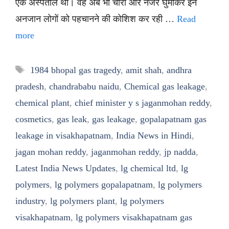
एक अस्पताल था। वह अब भी चारों ओर नजर घुमाकर इन
अनजान लोगों को पहचानने की कोशिश कर रही …
Read
more
Tags
1984 bhopal gas tragedy
,
amit shah
,
andhra
pradesh
,
chandrababu naidu
,
Chemical gas leakage
,
chemical plant
,
chief minister y s jaganmohan reddy
,
cosmetics
,
gas leak
,
gas leakage
,
gopalapatnam gas
leakage in visakhapatnam
,
India News in Hindi
,
jagan mohan reddy
,
jaganmohan reddy
,
jp nadda
,
Latest India News Updates
,
lg chemical ltd
,
lg
polymers
,
lg polymers gopalapatnam
,
lg polymers
industry
,
lg polymers plant
,
lg polymers
visakhapatnam
,
lg polymers visakhapatnam gas