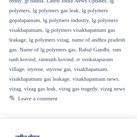
reddy
,
jp nadda
,
Latest India News Updates
,
lg
polymers
,
lg polymers gas leak
,
lg polymers
gopalapatnam
,
lg polymers industry
,
lg polymers
visakhapatnam
,
lg polymers visakhapatnam gas
leakage
,
lg polymers vizag
,
name of andhra pradesh
gas
,
Name of lg polymers gas
,
Rahul Gandhi
,
ram
nath kovind
,
ramnath kovind
,
rr venkatapuram
village
,
styrene
,
styrene gas
,
visakhapatnam
,
visakhapatnam gas leakage
,
visakhapatnam news
,
vizag
,
vizag gas leak
,
vizag gas tragedy
,
vizag news
Leave a comment