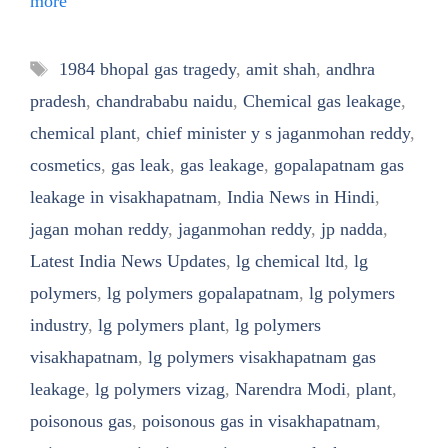
more
Tags
1984 bhopal gas tragedy
,
amit shah
,
andhra
pradesh
,
chandrababu naidu
,
Chemical gas leakage
,
chemical plant
,
chief minister y s jaganmohan reddy
,
cosmetics
,
gas leak
,
gas leakage
,
gopalapatnam gas
leakage in visakhapatnam
,
India News in Hindi
,
jagan mohan reddy
,
jaganmohan reddy
,
jp nadda
,
Latest India News Updates
,
lg chemical ltd
,
lg
polymers
,
lg polymers gopalapatnam
,
lg polymers
industry
,
lg polymers plant
,
lg polymers
visakhapatnam
,
lg polymers visakhapatnam gas
leakage
,
lg polymers vizag
,
Narendra Modi
,
plant
,
poisonous gas
,
poisonous gas in visakhapatnam
,