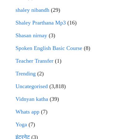
shaley nibandh
(29)
Shaley Prarthana Mp3
(16)
Shasan nirnay
(3)
Spoken English Basic Course
(8)
Teacher Transfer
(1)
Trending
(2)
Uncategorised
(3,818)
Vidnyan katha
(39)
Whats app
(7)
Yoga
(7)
इंटरनेट
(3)