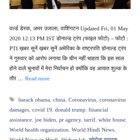
वर्ल्ड डेस्क, अमर उजाला, वाशिंगटन Updated Fri, 01 May
2020 12:13 PM IST डोनाल्ड ट्रंप (फाइल फोटो) – फोटो :
PTI ख़बर सुनें ख़बर सुनें अमेरिका के राष्ट्रपति डोनाल्ड ट्रंप
ने गुरुवार को आरोप लगाया कि चीन नहीं चाहता कि इस साल
होने वाले चुनावों में मेरा निर्वाचन हो क्योंकि वह आयात शुल्क के
तौर …
Read more
Tags
barack obama
,
china
,
Coronavirus
,
coronavirus
damages
,
covid 19
,
donald trump
,
financial
assistance
,
joe biden
,
pr agency
,
tarrif
,
white house
,
World health organization
,
World Hindi News
,
World News in Hindi
,
Wuhan lab
,
कोरोना वायरस
,