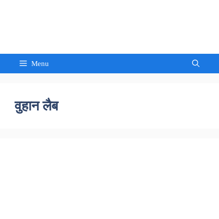
Skip
to
Sandeep Waghmore
content
Menu
वुहान लैब