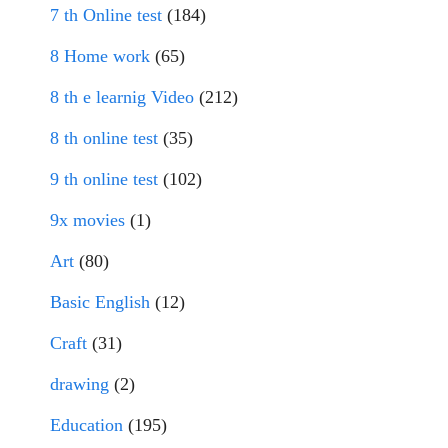
7 th Online test
(184)
8 Home work
(65)
8 th e learnig Video
(212)
8 th online test
(35)
9 th online test
(102)
9x movies
(1)
Art
(80)
Basic English
(12)
Craft
(31)
drawing
(2)
Education
(195)