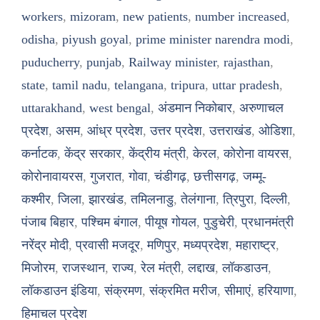
workers
,
mizoram
,
new patients
,
number increased
,
odisha
,
piyush goyal
,
prime minister narendra modi
,
puducherry
,
punjab
,
Railway minister
,
rajasthan
,
state
,
tamil nadu
,
telangana
,
tripura
,
uttar pradesh
,
uttarakhand
,
west bengal
,
अंडमान निकोबार
,
अरुणाचल
प्रदेश
,
असम
,
आंध्र प्रदेश
,
उत्तर प्रदेश
,
उत्तराखंड
,
ओडिशा
,
कर्नाटक
,
केंद्र सरकार
,
केंद्रीय मंत्री
,
केरल
,
कोरोना वायरस
,
कोरोनावायरस
,
गुजरात
,
गोवा
,
चंडीगढ़
,
छत्तीसगढ़
,
जम्मू-
कश्मीर
,
जिला
,
झारखंड
,
तमिलनाडु
,
तेलंगाना
,
त्रिपुरा
,
दिल्ली
,
पंजाब बिहार
,
पश्चिम बंगाल
,
पीयूष गोयल
,
पुडुचेरी
,
प्रधानमंत्री
नरेंद्र मोदी
,
प्रवासी मजदूर
,
मणिपुर
,
मध्यप्रदेश
,
महाराष्ट्र
,
मिजोरम
,
राजस्थान
,
राज्य
,
रेल मंत्री
,
लद्दाख
,
लॉकडाउन
,
लॉकडाउन इंडिया
,
संक्रमण
,
संक्रमित मरीज
,
सीमाएं
,
हरियाणा
,
हिमाचल प्रदेश