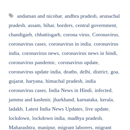
Tags
andaman and nicobar
,
andhra pradesh
,
arunachal
pradesh
,
assam
,
bihar
,
borders
,
central government
,
chandigarh
,
chhattisgarh
,
corona virus
,
Coronavirus
,
coronavirus cases
,
coronavirus in india
,
coronavirus
india
,
coronavirus news
,
coronavirus news in hindi
,
coronavirus pandemic
,
coronavirus update
,
coronavirus update india
,
deaths
,
delhi
,
district
,
goa
,
gujarat
,
haryana
,
himachal pradesh
,
india
coronavirus cases
,
India News in Hindi
,
infected
,
jammu and kashmir
,
jharkhand
,
karnataka
,
kerala
,
ladakh
,
Latest India News Updates
,
live update
,
lockdown
,
lockdown india
,
madhya pradesh
,
Maharashtra
,
manipur
,
migrant laborers
,
migrant