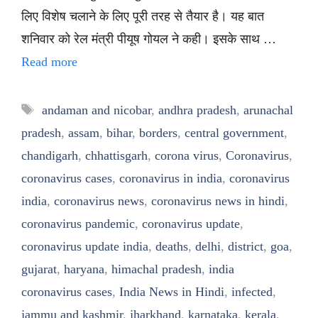
लिए विशेष चलाने के लिए पूरी तरह से तैयार है। यह बात
शनिवार को रेल मंत्री पीयूष गोयल ने कही। इसके साथ …
Read more
Tags
andaman and nicobar
,
andhra pradesh
,
arunachal
pradesh
,
assam
,
bihar
,
borders
,
central government
,
chandigarh
,
chhattisgarh
,
corona virus
,
Coronavirus
,
coronavirus cases
,
coronavirus in india
,
coronavirus
india
,
coronavirus news
,
coronavirus news in hindi
,
coronavirus pandemic
,
coronavirus update
,
coronavirus update india
,
deaths
,
delhi
,
district
,
goa
,
gujarat
,
haryana
,
himachal pradesh
,
india
coronavirus cases
,
India News in Hindi
,
infected
,
jammu and kashmir
,
jharkhand
,
karnataka
,
kerala
,