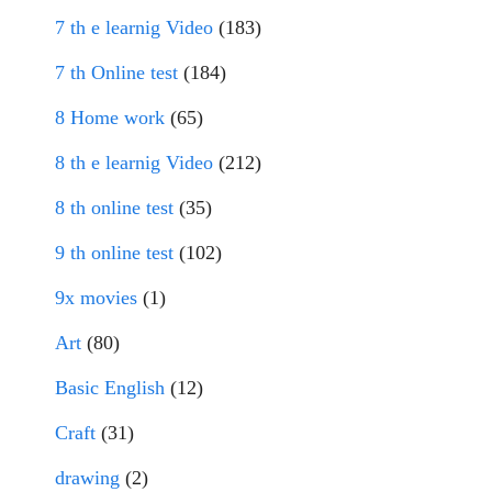
7 th e learnig Video
(183)
7 th Online test
(184)
8 Home work
(65)
8 th e learnig Video
(212)
8 th online test
(35)
9 th online test
(102)
9x movies
(1)
Art
(80)
Basic English
(12)
Craft
(31)
drawing
(2)