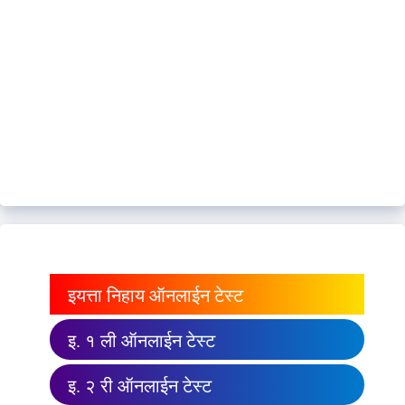
इयत्ता निहाय ऑनलाईन टेस्ट
इ. १ ली ऑनलाईन टेस्ट
इ. २ री ऑनलाईन टेस्ट