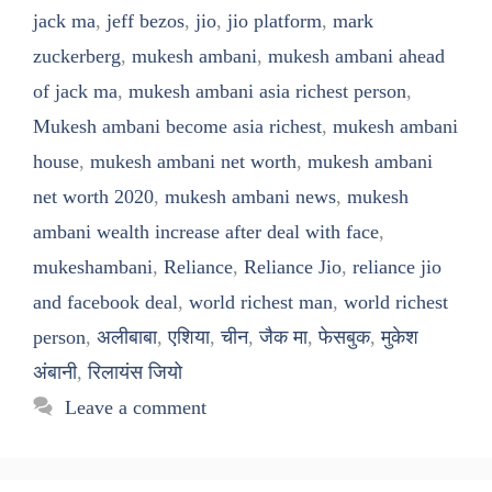
jack ma
,
jeff bezos
,
jio
,
jio platform
,
mark
zuckerberg
,
mukesh ambani
,
mukesh ambani ahead
of jack ma
,
mukesh ambani asia richest person
,
Mukesh ambani become asia richest
,
mukesh ambani
house
,
mukesh ambani net worth
,
mukesh ambani
net worth 2020
,
mukesh ambani news
,
mukesh
ambani wealth increase after deal with face
,
mukeshambani
,
Reliance
,
Reliance Jio
,
reliance jio
and facebook deal
,
world richest man
,
world richest
person
,
अलीबाबा
,
एशिया
,
चीन
,
जैक मा
,
फेसबुक
,
मुकेश
अंबानी
,
रिलायंस जियो
Leave a comment