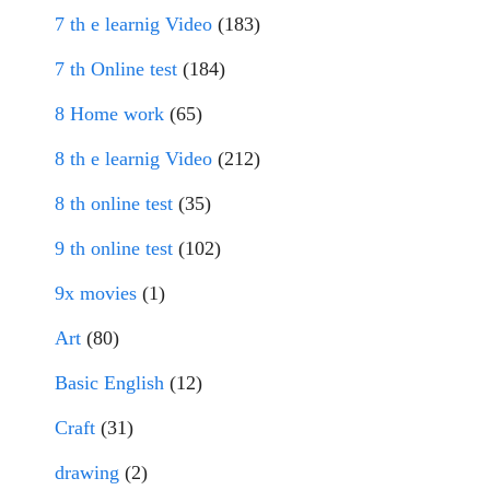
7 th e learnig Video
(183)
7 th Online test
(184)
8 Home work
(65)
8 th e learnig Video
(212)
8 th online test
(35)
9 th online test
(102)
9x movies
(1)
Art
(80)
Basic English
(12)
Craft
(31)
drawing
(2)