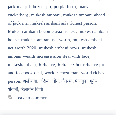
jack ma
,
jeff bezos
,
jio
,
jio platform
,
mark
zuckerberg
,
mukesh ambani
,
mukesh ambani ahead
of jack ma
,
mukesh ambani asia richest person
,
Mukesh ambani become asia richest
,
mukesh ambani
house
,
mukesh ambani net worth
,
mukesh ambani
net worth 2020
,
mukesh ambani news
,
mukesh
ambani wealth increase after deal with face
,
mukeshambani
,
Reliance
,
Reliance Jio
,
reliance jio
and facebook deal
,
world richest man
,
world richest
person
,
अलीबाबा
,
एशिया
,
चीन
,
जैक मा
,
फेसबुक
,
मुकेश
अंबानी
,
रिलायंस जियो
Leave a comment