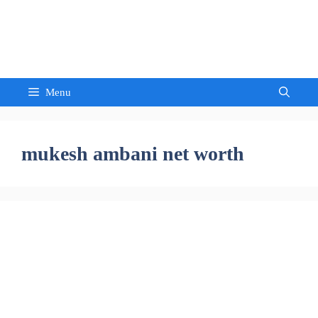
Skip
to
Sandeep Waghmore
content
Menu
mukesh ambani net worth