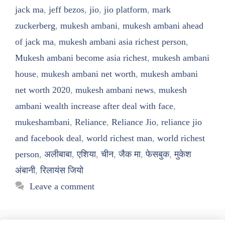
jack ma
,
jeff bezos
,
jio
,
jio platform
,
mark
zuckerberg
,
mukesh ambani
,
mukesh ambani ahead
of jack ma
,
mukesh ambani asia richest person
,
Mukesh ambani become asia richest
,
mukesh ambani
house
,
mukesh ambani net worth
,
mukesh ambani
net worth 2020
,
mukesh ambani news
,
mukesh
ambani wealth increase after deal with face
,
mukeshambani
,
Reliance
,
Reliance Jio
,
reliance jio
and facebook deal
,
world richest man
,
world richest
person
,
अलीबाबा
,
एशिया
,
चीन
,
जैक मा
,
फेसबुक
,
मुकेश
अंबानी
,
रिलायंस जियो
Leave a comment